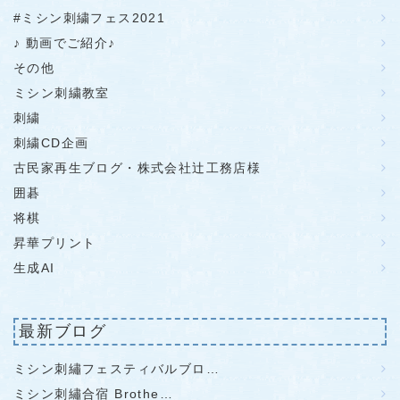
#ミシン刺繍フェス2021
♪ 動画でご紹介♪
その他
ミシン刺繍教室
刺繍
刺繍CD企画
古民家再生ブログ・株式会社辻工務店様
囲碁
将棋
昇華プリント
生成AI
最新ブログ
ミシン刺繡フェスティバルブロ…
ミシン刺繡合宿 Brothe…