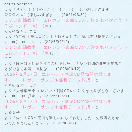
bettertogether
より『きゃー！！！やったー！！う、う、う、嬉しすぎます
♡♡♡♪(´ε｀ )楽しみすぎま...』 (2026/03/31)
ミシン刺繍教室♪ エレガント刺繍CDのご注文ありがとう
ございます。m(__)m
に
くろやなぎ えつこ
より『YY様 丁寧にコメントを頂きまして、 誠に有り稼働ございま
す。m(__)m ミシ...』 (2026/03/12)
ミシン刺繍教室♪ エレガント刺繍CDのご注文ありがとう
ございます。m(__)m
に
ＹＹ
より『昨日はありがとうございました！ ミシン刺繍の世界を知るこ
とができて本当に有益な...』 (2026/03/12)
2026年2月27日 エレガント刺繍CD発売開始致しま
す。 エレガントサンプル無料データ作成♪
に
くろやなぎ えつこ
より『大橋葉子様 エレガント刺繍CDのご注文をありがとうございま
す。m(__)m 只今...』 (2026/02/27)
2026年2月27日 エレガント刺繍CD発売開始致しま
す。 エレガントサンプル無料データ作成♪
に
大橋葉子
より『先生！CDの完成を楽しみにしておりました。先程購入させて
いただきました♪ どう...』 (2026/02/27)