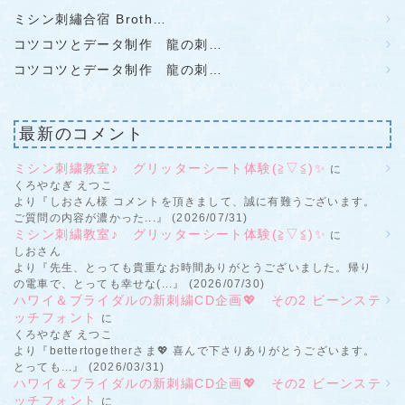
ミシン刺繡合宿 Broth…
コツコツとデータ制作 龍の刺…
コツコツとデータ制作 龍の刺…
最新のコメント
ミシン刺繍教室♪ グリッターシート体験(≧▽≦)✨
に
くろやなぎ えつこ
より『しおさん様 コメントを頂きまして、誠に有難うございます。
ご質問の内容が濃かった...』 (2026/07/31)
ミシン刺繍教室♪ グリッターシート体験(≧▽≦)✨
に
しおさん
より『先生、とっても貴重なお時間ありがとうございました。帰り
の電車で、とっても幸せな(...』 (2026/07/30)
ハワイ＆ブライダルの新刺繍CD企画💖 その2 ビーンステ
ッチフォント
に
くろやなぎ えつこ
より『bettertogetherさま💖 喜んで下さりありがとうございます。
とっても...』 (2026/03/31)
ハワイ＆ブライダルの新刺繍CD企画💖 その2 ビーンステ
ッチフォント
に