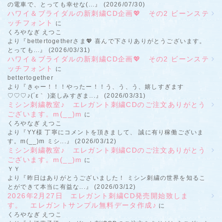
の電車で、とっても幸せな(...』 (2026/07/30)
ハワイ＆ブライダルの新刺繍CD企画💖 その2 ビーンステ
ッチフォント
に
くろやなぎ えつこ
より『bettertogetherさま💖 喜んで下さりありがとうございます。
とっても...』 (2026/03/31)
ハワイ＆ブライダルの新刺繍CD企画💖 その2 ビーンステ
ッチフォント
に
bettertogether
より『きゃー！！！やったー！！う、う、う、嬉しすぎます
♡♡♡♪(´ε｀ )楽しみすぎま...』 (2026/03/31)
ミシン刺繍教室♪ エレガント刺繍CDのご注文ありがとう
ございます。m(__)m
に
くろやなぎ えつこ
より『YY様 丁寧にコメントを頂きまして、 誠に有り稼働ございま
す。m(__)m ミシ...』 (2026/03/12)
ミシン刺繍教室♪ エレガント刺繍CDのご注文ありがとう
ございます。m(__)m
に
ＹＹ
より『昨日はありがとうございました！ ミシン刺繍の世界を知るこ
とができて本当に有益な...』 (2026/03/12)
2026年2月27日 エレガント刺繍CD発売開始致しま
す。 エレガントサンプル無料データ作成♪
に
くろやなぎ えつこ