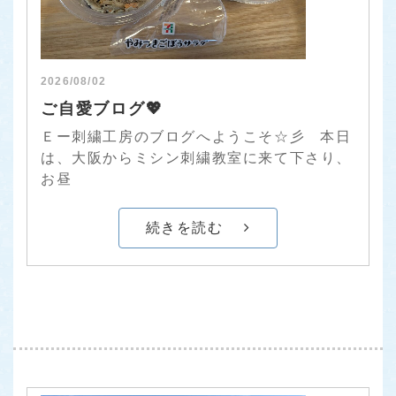
2026/08/02
ご自愛ブログ💖
Ｅー刺繍工房のブログへようこそ☆彡 本日
は、大阪からミシン刺繍教室に来て下さり、
お昼
続きを読む