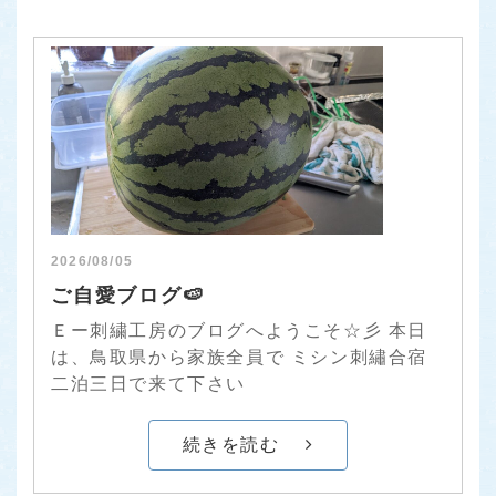
2026/08/05
ご自愛ブログ🍉
Ｅー刺繍工房のブログへようこそ☆彡 本日
は、鳥取県から家族全員で ミシン刺繡合宿
二泊三日で来て下さい
続きを読む