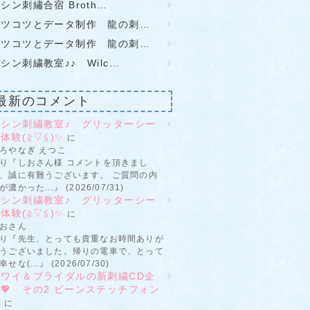
シン刺繡合宿 Broth…
コツコツとデータ制作 龍の刺…
コツコツとデータ制作 龍の刺…
シン刺繍教室♪♪ Wilc…
最新のコメント
ミシン刺繍教室♪ グリッターシー
体験(≧▽≦)✨
に
ろやなぎ えつこ
り『しおさん様 コメントを頂きまし
、誠に有難うございます。 ご質問の内
が濃かった...』 (2026/07/31)
ミシン刺繍教室♪ グリッターシー
体験(≧▽≦)✨
に
おさん
り『先生、とっても貴重なお時間ありが
うございました。帰りの電車で、とって
幸せな(...』 (2026/07/30)
ハワイ＆ブライダルの新刺繍CD企
💖 その2 ビーンステッチフォン
ト
に