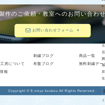
#
製作のご依頼・教室へのお問い合わ
♪
お問い合わせフォーム
刺繍ブログ
商品一覧
繍工房について
布盤ブログ
無料刺繍デー
情報
生
Copyright © E-sisyu koubou All Rights Reserved..
ミ