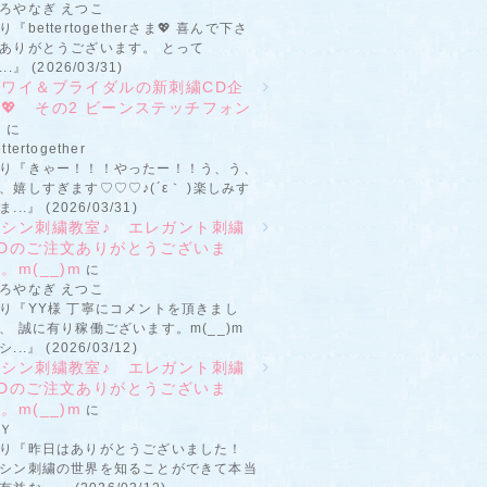
ろやなぎ えつこ
り『bettertogetherさま💖 喜んで下さ
ありがとうございます。 とって
...』 (2026/03/31)
ハワイ＆ブライダルの新刺繍CD企
💖 その2 ビーンステッチフォン
ト
に
ttertogether
り『きゃー！！！やったー！！う、う、
、嬉しすぎます♡♡♡♪(´ε｀ )楽しみす
ま...』 (2026/03/31)
ミシン刺繍教室♪ エレガント刺繍
CDのご注文ありがとうございま
。m(__)m
に
ろやなぎ えつこ
り『YY様 丁寧にコメントを頂きまし
、 誠に有り稼働ございます。m(__)m
シ...』 (2026/03/12)
ミシン刺繍教室♪ エレガント刺繍
CDのご注文ありがとうございま
。m(__)m
に
Ｙ
り『昨日はありがとうございました！
シン刺繍の世界を知ることができて本当