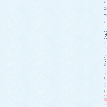
ミ
ミ
ト
く
よ
て
容
ト
し
よ
と
も
画