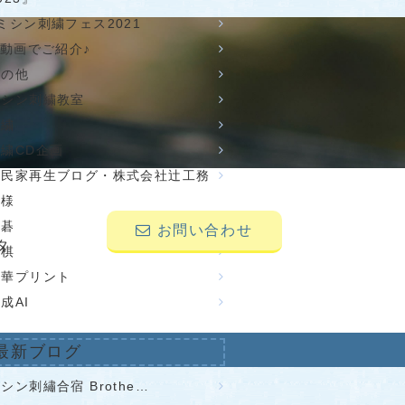
ミシン刺繍フェス2021
せ
 動画でご紹介♪
その他
ミシン刺繍教室
刺繍
刺繍CD企画
古民家再生ブログ・株式会社辻工務
店様
囲碁
お問い合わせ
タ
将棋
昇華プリント
成AI
最新ブログ
シン刺繡合宿 Brothe…