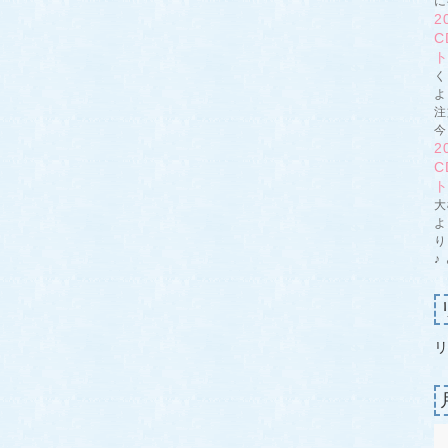
に
2
く
よ
注
今
2
大
よ
り
♪