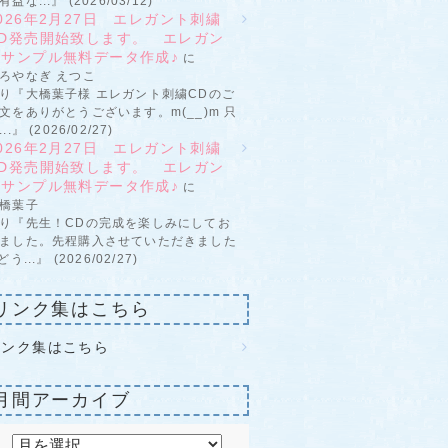
有益な...』 (2026/03/12)
026年2月27日 エレガント刺繍
CD発売開始致します。 エレガン
トサンプル無料データ作成♪
に
ろやなぎ えつこ
り『大橋葉子様 エレガント刺繍CDのご
文をありがとうございます。m(__)m 只
...』 (2026/02/27)
026年2月27日 エレガント刺繍
CD発売開始致します。 エレガン
トサンプル無料データ作成♪
に
橋葉子
り『先生！CDの完成を楽しみにしてお
ました。先程購入させていただきました
 どう...』 (2026/02/27)
リンク集はこちら
リンク集はこちら
月間アーカイブ