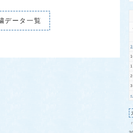
繍データ一覧
3
1
1
2
3
«
2