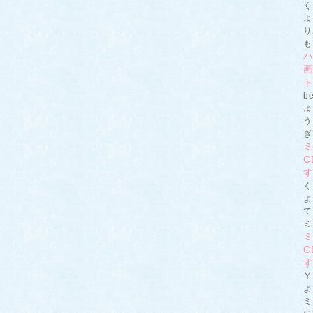
く
よ
り
も
画
be
よ
う
ぎ
す
く
よ
て
ミ
す
Ｙ
よ
ミ