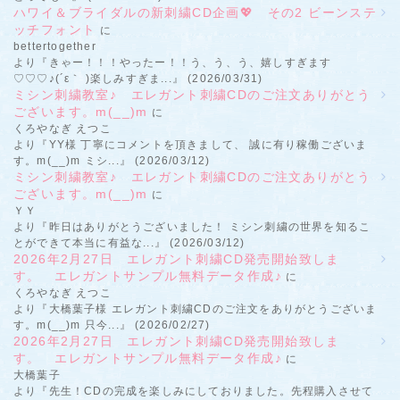
ハワイ＆ブライダルの新刺繍CD企画💖 その2 ビーンステ
ッチフォント
に
bettertogether
より『きゃー！！！やったー！！う、う、う、嬉しすぎます
♡♡♡♪(´ε｀ )楽しみすぎま...』 (2026/03/31)
ミシン刺繍教室♪ エレガント刺繍CDのご注文ありがとう
ございます。m(__)m
に
くろやなぎ えつこ
より『YY様 丁寧にコメントを頂きまして、 誠に有り稼働ございま
す。m(__)m ミシ...』 (2026/03/12)
ミシン刺繍教室♪ エレガント刺繍CDのご注文ありがとう
ございます。m(__)m
に
ＹＹ
より『昨日はありがとうございました！ ミシン刺繍の世界を知るこ
とができて本当に有益な...』 (2026/03/12)
2026年2月27日 エレガント刺繍CD発売開始致しま
す。 エレガントサンプル無料データ作成♪
に
くろやなぎ えつこ
より『大橋葉子様 エレガント刺繍CDのご注文をありがとうございま
す。m(__)m 只今...』 (2026/02/27)
2026年2月27日 エレガント刺繍CD発売開始致しま
す。 エレガントサンプル無料データ作成♪
に
大橋葉子
より『先生！CDの完成を楽しみにしておりました。先程購入させて