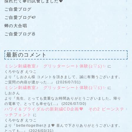
採れたて🍇の試食しました💖
ご自愛ブログ
ご自愛ブログ🍉
蝉の大合唱
ご自愛ブログ🍜
最新のコメント
ミシン刺繍教室♪ グリッターシート体験(≧▽≦)✨
に
くろやなぎ えつこ
より『しおさん様 コメントを頂きまして、誠に有難うございます。
ご質問の内容が濃かった...』 (2026/07/31)
ミシン刺繍教室♪ グリッターシート体験(≧▽≦)✨
に
しおさん
より『先生、とっても貴重なお時間ありがとうございました。帰り
の電車で、とっても幸せな(...』 (2026/07/30)
ハワイ＆ブライダルの新刺繍CD企画💖 その2 ビーンステ
ッチフォント
に
くろやなぎ えつこ
より『bettertogetherさま💖 喜んで下さりありがとうございます。
とっても...』 (2026/03/31)