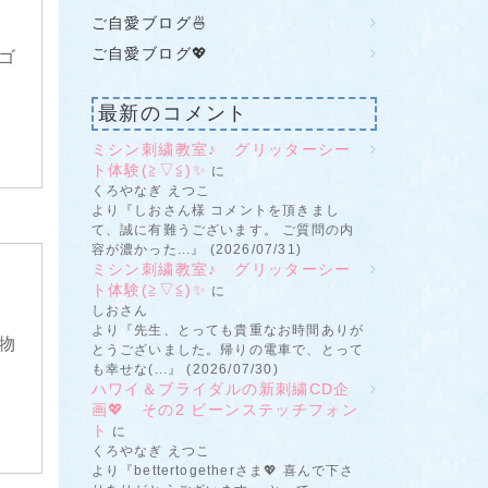
ご自愛ブログ🍜
ご自愛ブログ💖
ゴ
最新のコメント
ミシン刺繍教室♪ グリッターシー
ト体験(≧▽≦)✨
に
くろやなぎ えつこ
より『しおさん様 コメントを頂きまし
て、誠に有難うございます。 ご質問の内
容が濃かった...』 (2026/07/31)
ミシン刺繍教室♪ グリッターシー
ト体験(≧▽≦)✨
に
しおさん
より『先生、とっても貴重なお時間ありが
物
とうございました。帰りの電車で、とって
も幸せな(...』 (2026/07/30)
ハワイ＆ブライダルの新刺繍CD企
画💖 その2 ビーンステッチフォン
ト
に
くろやなぎ えつこ
より『bettertogetherさま💖 喜んで下さ