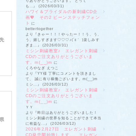
りありがとうございます。 とって
も...』 (2026/03/31)
ハワイ＆ブライダルの新刺繍CD企
画💖 その2 ビーンステッチフォン
ト
に
bettertogether
より『きゃー！！！やったー！！う、う、
先
う、嬉しすぎます♡♡♡♪(´ε｀ )楽しみす
ぎま...』 (2026/03/31)
ミシン刺繍教室♪ エレガント刺繍
CDのご注文ありがとうございま
す。m(__)m
に
くろやなぎ えつこ
より『YY様 丁寧にコメントを頂きまし
て、 誠に有り稼働ございます。m(__)m
ミシ...』 (2026/03/12)
ミシン刺繍教室♪ エレガント刺繍
CDのご注文ありがとうございま
す。m(__)m
に
ＹＹ
より『昨日はありがとうございました！
ミシン刺繍の世界を知ることができて本当
県
に有益な...』 (2026/03/12)
2026年2月27日 エレガント刺繍
CD発売開始致します。 エレガン