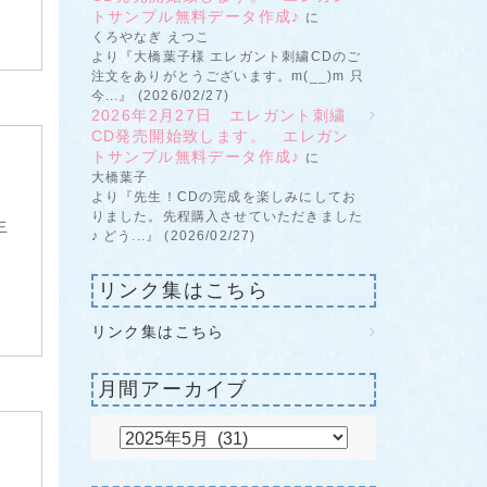
トサンプル無料データ作成♪
に
くろやなぎ えつこ
より『大橋葉子様 エレガント刺繍CDのご
注文をありがとうございます。m(__)m 只
今...』 (2026/02/27)
2026年2月27日 エレガント刺繍
CD発売開始致します。 エレガン
トサンプル無料データ作成♪
に
大橋葉子
より『先生！CDの完成を楽しみにしてお
りました。先程購入させていただきました
生
♪ どう...』 (2026/02/27)
リンク集はこちら
リンク集はこちら
月間アーカイブ