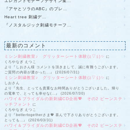
エレガントモチーフデザイン集…
『アヤとソラのABC』のプレ…
Heart tree 刺繍デ…
『ノスタルジック刺繍モチーフ…
最新のコメント
ミシン刺繍教室♪ グリッターシート体験(≧▽≦)✨
に
くろやなぎ えつこ
より『しおさん様 コメントを頂きまして、誠に有難うございます。
ご質問の内容が濃かった...』 (2026/07/31)
ミシン刺繍教室♪ グリッターシート体験(≧▽≦)✨
に
しおさん
より『先生、とっても貴重なお時間ありがとうございました。帰り
の電車で、とっても幸せな(...』 (2026/07/30)
ハワイ＆ブライダルの新刺繍CD企画💖 その2 ビーンステ
ッチフォント
に
くろやなぎ えつこ
より『bettertogetherさま💖 喜んで下さりありがとうございます。
とっても...』 (2026/03/31)
ハワイ＆ブライダルの新刺繍CD企画💖 その2 ビーンステ