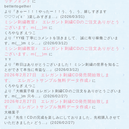
ッチフォント
に
bettertogether
より『きゃー！！！やったー！！う、う、う、嬉しすぎます
♡♡♡♪(´ε｀ )楽しみすぎま...』 (2026/03/31)
ミシン刺繍教室♪ エレガント刺繍CDのご注文ありがとう
ございます。m(__)m
に
くろやなぎ えつこ
より『YY様 丁寧にコメントを頂きまして、 誠に有り稼働ございま
す。m(__)m ミシ...』 (2026/03/12)
ミシン刺繍教室♪ エレガント刺繍CDのご注文ありがとう
ございます。m(__)m
に
ＹＹ
より『昨日はありがとうございました！ ミシン刺繍の世界を知るこ
とができて本当に有益な...』 (2026/03/12)
2026年2月27日 エレガント刺繍CD発売開始致しま
す。 エレガントサンプル無料データ作成♪
に
くろやなぎ えつこ
より『大橋葉子様 エレガント刺繍CDのご注文をありがとうございま
す。m(__)m 只今...』 (2026/02/27)
2026年2月27日 エレガント刺繍CD発売開始致しま
す。 エレガントサンプル無料データ作成♪
に
大橋葉子
より『先生！CDの完成を楽しみにしておりました。先程購入させて
いただきました♪ どう...』 (2026/02/27)