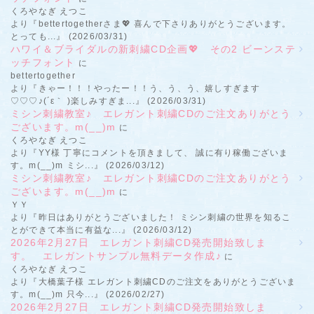
くろやなぎ えつこ
より『bettertogetherさま💖 喜んで下さりありがとうございます。
とっても...』 (2026/03/31)
ハワイ＆ブライダルの新刺繍CD企画💖 その2 ビーンステ
ッチフォント
に
bettertogether
より『きゃー！！！やったー！！う、う、う、嬉しすぎます
♡♡♡♪(´ε｀ )楽しみすぎま...』 (2026/03/31)
ミシン刺繍教室♪ エレガント刺繍CDのご注文ありがとう
ございます。m(__)m
に
くろやなぎ えつこ
より『YY様 丁寧にコメントを頂きまして、 誠に有り稼働ございま
す。m(__)m ミシ...』 (2026/03/12)
ミシン刺繍教室♪ エレガント刺繍CDのご注文ありがとう
ございます。m(__)m
に
ＹＹ
より『昨日はありがとうございました！ ミシン刺繍の世界を知るこ
とができて本当に有益な...』 (2026/03/12)
2026年2月27日 エレガント刺繍CD発売開始致しま
す。 エレガントサンプル無料データ作成♪
に
くろやなぎ えつこ
より『大橋葉子様 エレガント刺繍CDのご注文をありがとうございま
す。m(__)m 只今...』 (2026/02/27)
2026年2月27日 エレガント刺繍CD発売開始致しま