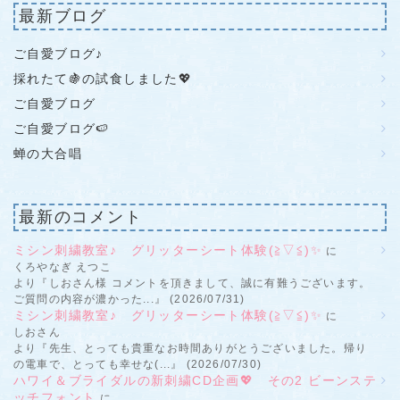
最新ブログ
ご自愛ブログ♪
採れたて🍇の試食しました💖
ご自愛ブログ
ご自愛ブログ🍉
蝉の大合唱
最新のコメント
ミシン刺繍教室♪ グリッターシート体験(≧▽≦)✨
に
くろやなぎ えつこ
より『しおさん様 コメントを頂きまして、誠に有難うございます。
ご質問の内容が濃かった...』 (2026/07/31)
ミシン刺繍教室♪ グリッターシート体験(≧▽≦)✨
に
しおさん
より『先生、とっても貴重なお時間ありがとうございました。帰り
の電車で、とっても幸せな(...』 (2026/07/30)
ハワイ＆ブライダルの新刺繍CD企画💖 その2 ビーンステ
ッチフォント
に