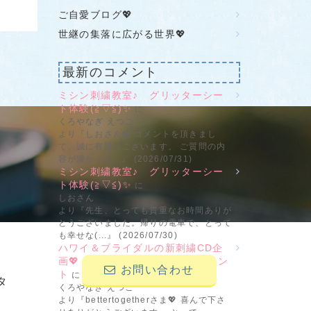
ご自愛ブログ💖
世継の集落に広がる世界💖
最新のコメント
ミシン刺繍教室♪ グリッターシー
ト体験(≧▽≦)✨
に
くろやなぎ えつこ
せ
より『しおさん様 コメントを頂きまし
て、誠に有難うございます。 ご質問の内
容が濃かった...』 (2026/07/31)
ミシン刺繍教室♪ グリッターシー
ト体験(≧▽≦)✨
に
しおさん
より『先生、とっても貴重なお時間ありが
とうございました。帰りの電車で、とって
も幸せな(...』 (2026/07/30)
ハワイ＆ブライダルの新刺繍CD企
画💖 その2 ビーンステッチフォン
お問い合わせ
ト
に
タ
くろやなぎ えつこ
より『bettertogetherさま💖 喜んで下さ