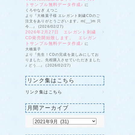
トサンプル無料データ作成♪
に
くろやなぎ えつこ
より『大橋葉子様 エレガント刺繍CDのご
注文をありがとうございます。m(__)m 只
今...』 (2026/02/27)
2026年2月27日 エレガント刺繍
CD発売開始致します。 エレガン
トサンプル無料データ作成♪
に
大橋葉子
より『先生！CDの完成を楽しみにしてお
りました。先程購入させていただきました
♪ どう...』 (2026/02/27)
リンク集はこちら
リンク集はこちら
月間アーカイブ