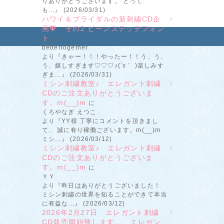
りありがとうございます。 とって
も...』 (2026/03/31)
ハワイ＆ブライダルの新刺繍CD企
画💖 その2 ビーンステッチフォン
ト
に
bettertogether
より『きゃー！！！やったー！！う、う、
う、嬉しすぎます♡♡♡♪(´ε｀ )楽しみす
ぎま...』 (2026/03/31)
ミシン刺繍教室♪ エレガント刺繍
CDのご注文ありがとうございま
す。m(__)m
に
くろやなぎ えつこ
より『YY様 丁寧にコメントを頂きまし
て、 誠に有り稼働ございます。m(__)m
ミシ...』 (2026/03/12)
ミシン刺繍教室♪ エレガント刺繍
CDのご注文ありがとうございま
す。m(__)m
に
ＹＹ
より『昨日はありがとうございました！
ミシン刺繍の世界を知ることができて本当
に有益な...』 (2026/03/12)
2026年2月27日 エレガント刺繍
CD発売開始致します。 エレガン