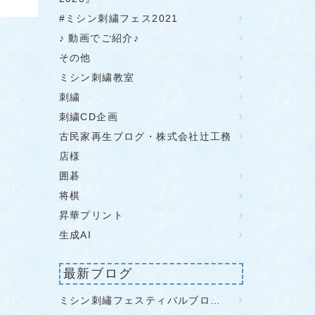
#ミシン刺繍フェス2021
♪ 動画でご紹介♪
その他
ミシン刺繍教室
刺繍
刺繍CD企画
古民家再生ブログ・株式会社辻工務
店様
囲碁
将棋
昇華プリント
生成AI
最新ブログ
ミシン刺繡フェスティバルブロ…