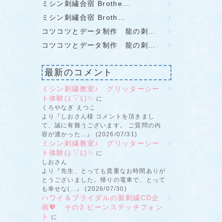
ミシン刺繡合宿 Brothe…
ミシン刺繡合宿 Broth…
コツコツとデータ制作 龍の刺…
コツコツとデータ制作 龍の刺…
最新のコメント
ミシン刺繍教室♪ グリッターシー
ト体験(≧▽≦)✨
に
くろやなぎ えつこ
より『しおさん様 コメントを頂きまし
て、誠に有難うございます。 ご質問の内
容が濃かった...』 (2026/07/31)
ミシン刺繍教室♪ グリッターシー
ト体験(≧▽≦)✨
に
しおさん
より『先生、とっても貴重なお時間ありが
とうございました。帰りの電車で、とって
も幸せな(...』 (2026/07/30)
ハワイ＆ブライダルの新刺繍CD企
画💖 その2 ビーンステッチフォン
ト
に