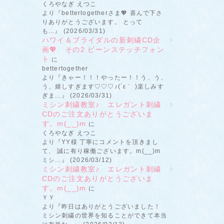
くろやなぎ えつこ
より『bettertogetherさま💖 喜んで下さ
りありがとうございます。 とって
も...』 (2026/03/31)
ハワイ＆ブライダルの新刺繍CD企
画💖 その2 ビーンステッチフォン
ト
に
bettertogether
より『きゃー！！！やったー！！う、う、
う、嬉しすぎます♡♡♡♪(´ε｀ )楽しみす
ぎま...』 (2026/03/31)
ミシン刺繍教室♪ エレガント刺繍
CDのご注文ありがとうございま
す。m(__)m
に
くろやなぎ えつこ
より『YY様 丁寧にコメントを頂きまし
て、 誠に有り稼働ございます。m(__)m
ミシ...』 (2026/03/12)
ミシン刺繍教室♪ エレガント刺繍
CDのご注文ありがとうございま
す。m(__)m
に
ＹＹ
より『昨日はありがとうございました！
ミシン刺繍の世界を知ることができて本当