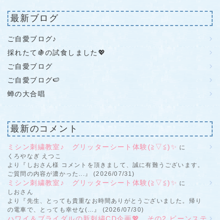
最新ブログ
ご自愛ブログ♪
採れたて🍇の試食しました💖
ご自愛ブログ
ご自愛ブログ🍉
蝉の大合唱
最新のコメント
ミシン刺繍教室♪ グリッターシート体験(≧▽≦)✨
に
くろやなぎ えつこ
より『しおさん様 コメントを頂きまして、誠に有難うございます。
ご質問の内容が濃かった...』 (2026/07/31)
ミシン刺繍教室♪ グリッターシート体験(≧▽≦)✨
に
しおさん
より『先生、とっても貴重なお時間ありがとうございました。帰り
の電車で、とっても幸せな(...』 (2026/07/30)
ハワイ＆ブライダルの新刺繍CD企画💖 その2 ビーンステ