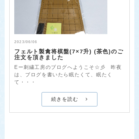
2023/06/06
フェルト製禽将棋盤(7×7升) (茶色)のご
注文を頂きました
Eー刺繍工房のブログへようこそ☆彡 昨夜
は、ブログを書いたら眠たくて、眠たく
て・・・
続きを読む