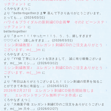
ッチフォント
に
くろやなぎ えつこ
より『bettertogetherさま💖 喜んで下さりありがとうございます。
とっても...』 (2026/03/31)
ハワイ＆ブライダルの新刺繍CD企画💖 その2 ビーンステ
ッチフォント
に
bettertogether
より『きゃー！！！やったー！！う、う、う、嬉しすぎます
♡♡♡♪(´ε｀ )楽しみすぎま...』 (2026/03/31)
ミシン刺繍教室♪ エレガント刺繍CDのご注文ありがとう
ございます。m(__)m
に
くろやなぎ えつこ
より『YY様 丁寧にコメントを頂きまして、 誠に有り稼働ございま
す。m(__)m ミシ...』 (2026/03/12)
ミシン刺繍教室♪ エレガント刺繍CDのご注文ありがとう
ございます。m(__)m
に
ＹＹ
より『昨日はありがとうございました！ ミシン刺繍の世界を知るこ
とができて本当に有益な...』 (2026/03/12)
2026年2月27日 エレガント刺繍CD発売開始致しま
す。 エレガントサンプル無料データ作成♪
に
くろやなぎ えつこ
より『大橋葉子様 エレガント刺繍CDのご注文をありがとうございま
す。m(__)m 只今...』 (2026/02/27)