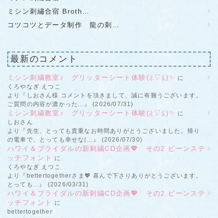
ミシン刺繡合宿 Broth…
コツコツとデータ制作 龍の刺…
最新のコメント
ミシン刺繍教室♪ グリッターシート体験(≧▽≦)✨
に
くろやなぎ えつこ
より『しおさん様 コメントを頂きまして、誠に有難うございます。
ご質問の内容が濃かった...』 (2026/07/31)
ミシン刺繍教室♪ グリッターシート体験(≧▽≦)✨
に
しおさん
より『先生、とっても貴重なお時間ありがとうございました。帰り
の電車で、とっても幸せな(...』 (2026/07/30)
ハワイ＆ブライダルの新刺繍CD企画💖 その2 ビーンステ
ッチフォント
に
くろやなぎ えつこ
より『bettertogetherさま💖 喜んで下さりありがとうございます。
とっても...』 (2026/03/31)
ハワイ＆ブライダルの新刺繍CD企画💖 その2 ビーンステ
ッチフォント
に
bettertogether