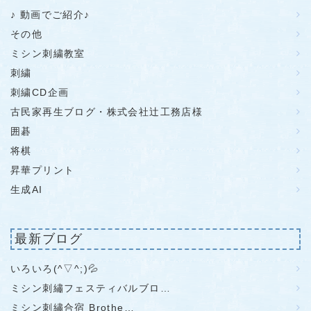
♪ 動画でご紹介♪
その他
ミシン刺繍教室
刺繍
刺繍CD企画
古民家再生ブログ・株式会社辻工務店様
囲碁
将棋
昇華プリント
生成AI
最新ブログ
いろいろ(^▽^;)💦
ミシン刺繡フェスティバルブロ…
ミシン刺繡合宿 Brothe…