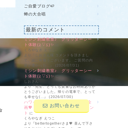
ご自愛ブログ🍉
蝉の大合唱
最新のコメント
ミシン刺繍教室♪ グリッターシー
ト体験(≧▽≦)✨
に
せ
くろやなぎ えつこ
より『しおさん様 コメントを頂きまし
て、誠に有難うございます。 ご質問の内
容が濃かった...』 (2026/07/31)
ミシン刺繍教室♪ グリッターシー
ト体験(≧▽≦)✨
に
しおさん
より『先生、とっても貴重なお時間ありが
とうございました。帰りの電車で、とって
も幸せな(...』 (2026/07/30)
ハワイ＆ブライダルの新刺繍CD企
お問い合わせ
画💖 その2 ビーンステッチフォン
タ
ト
に
くろやなぎ えつこ
より『bettertogetherさま💖 喜んで下さ