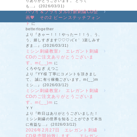
りありがとうございます。 とって
も...』 (2026/03/31)
ハワイ＆ブライダルの新刺繍CD企
画💖 その2 ビーンステッチフォン
ト
に
bettertogether
より『きゃー！！！やったー！！う、う、
う、嬉しすぎます♡♡♡♪(´ε｀ )楽しみす
ぎま...』 (2026/03/31)
ミシン刺繍教室♪ エレガント刺繍
CDのご注文ありがとうございま
す。m(__)m
に
くろやなぎ えつこ
より『YY様 丁寧にコメントを頂きまし
て、 誠に有り稼働ございます。m(__)m
ミシ...』 (2026/03/12)
ミシン刺繍教室♪ エレガント刺繍
CDのご注文ありがとうございま
す。m(__)m
に
ＹＹ
より『昨日はありがとうございました！
ミシン刺繍の世界を知ることができて本当
に有益な...』 (2026/03/12)
2026年2月27日 エレガント刺繍
CD発売開始致します。 エレガン