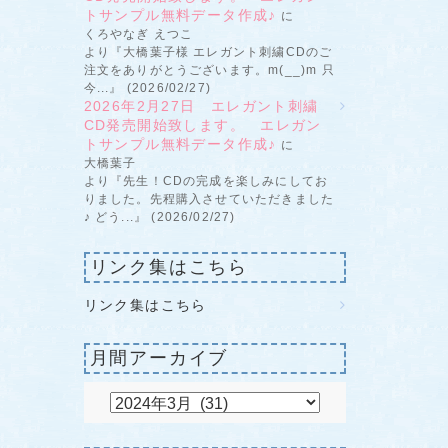
トサンプル無料データ作成♪
に
くろやなぎ えつこ
より『大橋葉子様 エレガント刺繍CDのご
注文をありがとうございます。m(__)m 只
今...』 (2026/02/27)
2026年2月27日 エレガント刺繍
CD発売開始致します。 エレガン
トサンプル無料データ作成♪
に
大橋葉子
より『先生！CDの完成を楽しみにしてお
りました。先程購入させていただきました
♪ どう...』 (2026/02/27)
リンク集はこちら
リンク集はこちら
月間アーカイブ