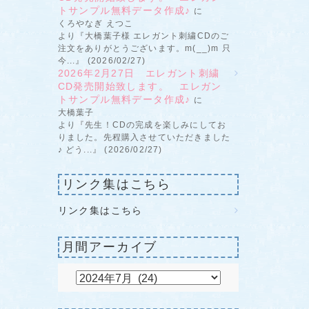
トサンプル無料データ作成♪
に
くろやなぎ えつこ
より『大橋葉子様 エレガント刺繍CDのご
注文をありがとうございます。m(__)m 只
今...』 (2026/02/27)
2026年2月27日 エレガント刺繍
CD発売開始致します。 エレガン
トサンプル無料データ作成♪
に
大橋葉子
より『先生！CDの完成を楽しみにしてお
りました。先程購入させていただきました
♪ どう...』 (2026/02/27)
リンク集はこちら
リンク集はこちら
月間アーカイブ