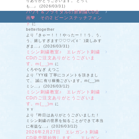
りありがとうございます。 とって
も...』 (2026/03/31)
ハワイ＆ブライダルの新刺繍CD企
画💖 その2 ビーンステッチフォン
ト
に
bettertogether
より『きゃー！！！やったー！！う、う、
う、嬉しすぎます♡♡♡♪(´ε｀ )楽しみす
ぎま...』 (2026/03/31)
ミシン刺繍教室♪ エレガント刺繍
CDのご注文ありがとうございま
す。m(__)m
に
くろやなぎ えつこ
より『YY様 丁寧にコメントを頂きまし
て、 誠に有り稼働ございます。m(__)m
ミシ...』 (2026/03/12)
ミシン刺繍教室♪ エレガント刺繍
CDのご注文ありがとうございま
す。m(__)m
に
ＹＹ
より『昨日はありがとうございました！
ミシン刺繍の世界を知ることができて本当
に有益な...』 (2026/03/12)
2026年2月27日 エレガント刺繍
CD発売開始致します。 エレガン