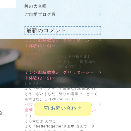
蝉の大合唱
ご自愛ブログ🍜
最新のコメント
ミシン刺繍教室♪ グリッターシー
ト体験(≧▽≦)✨
に
せ
くろやなぎ えつこ
より『しおさん様 コメントを頂きまし
て、誠に有難うございます。 ご質問の内
容が濃かった...』 (2026/07/31)
ミシン刺繍教室♪ グリッターシー
ト体験(≧▽≦)✨
に
しおさん
より『先生、とっても貴重なお時間ありが
とうございました。帰りの電車で、とって
も幸せな(...』 (2026/07/30)
ハワイ＆ブライダルの新刺繍CD企
お問い合わせ
画💖 その2 ビーンステッチフォン
タ
ト
に
くろやなぎ えつこ
より『bettertogetherさま💖 喜んで下さ