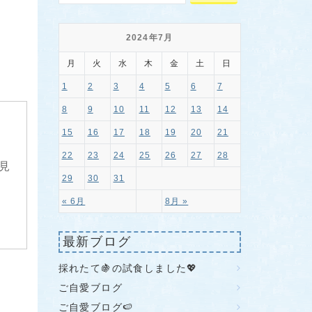
2024年7月
月
火
水
木
金
土
日
1
2
3
4
5
6
7
8
9
10
11
12
13
14
15
16
17
18
19
20
21
22
23
24
25
26
27
28
見
29
30
31
« 6月
8月 »
最新ブログ
採れたて🍇の試食しました💖
ご自愛ブログ
ご自愛ブログ🍉