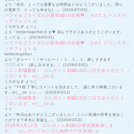
より『先生、とっても貴重なお時間ありがとうございました。帰り
の電車で、とっても幸せな(...』 (2026/07/30)
ハワイ＆ブライダルの新刺繍CD企画💖 その2 ビーンステ
ッチフォント
に
くろやなぎ えつこ
より『bettertogetherさま💖 喜んで下さりありがとうございます。
とっても...』 (2026/03/31)
ハワイ＆ブライダルの新刺繍CD企画💖 その2 ビーンステ
ッチフォント
に
bettertogether
より『きゃー！！！やったー！！う、う、う、嬉しすぎます
♡♡♡♪(´ε｀ )楽しみすぎま...』 (2026/03/31)
ミシン刺繍教室♪ エレガント刺繍CDのご注文ありがとう
ございます。m(__)m
に
くろやなぎ えつこ
より『YY様 丁寧にコメントを頂きまして、 誠に有り稼働ございま
す。m(__)m ミシ...』 (2026/03/12)
ミシン刺繍教室♪ エレガント刺繍CDのご注文ありがとう
ございます。m(__)m
に
ＹＹ
より『昨日はありがとうございました！ ミシン刺繍の世界を知るこ
とができて本当に有益な...』 (2026/03/12)
2026年2月27日 エレガント刺繍CD発売開始致しま
す。 エレガントサンプル無料データ作成♪
に