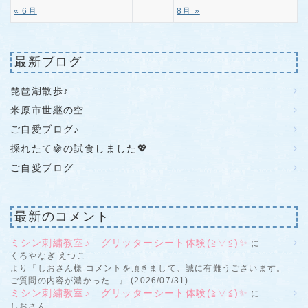
« 6月
8月 »
最新ブログ
琵琶湖散歩♪
米原市世継の空
ご自愛ブログ♪
採れたて🍇の試食しました💖
ご自愛ブログ
最新のコメント
ミシン刺繍教室♪ グリッターシート体験(≧▽≦)✨
に
くろやなぎ えつこ
より『しおさん様 コメントを頂きまして、誠に有難うございます。
ご質問の内容が濃かった...』 (2026/07/31)
ミシン刺繍教室♪ グリッターシート体験(≧▽≦)✨
に
しおさん