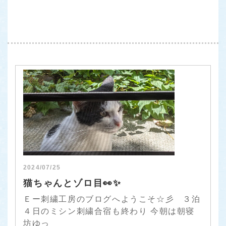
2024/07/25
猫ちゃんとゾロ目👀✨
Ｅー刺繍工房のブログへようこそ☆彡 ３泊
４日のミシン刺繍合宿も終わり 今朝は朝寝
坊ゆっ