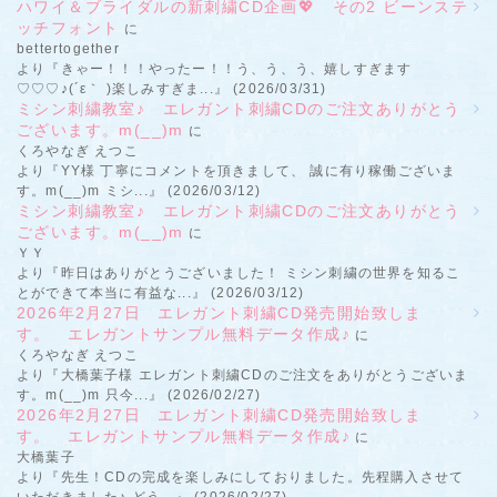
ハワイ＆ブライダルの新刺繍CD企画💖 その2 ビーンステ
ッチフォント
に
bettertogether
より『きゃー！！！やったー！！う、う、う、嬉しすぎます
♡♡♡♪(´ε｀ )楽しみすぎま...』 (2026/03/31)
ミシン刺繍教室♪ エレガント刺繍CDのご注文ありがとう
ございます。m(__)m
に
くろやなぎ えつこ
より『YY様 丁寧にコメントを頂きまして、 誠に有り稼働ございま
す。m(__)m ミシ...』 (2026/03/12)
ミシン刺繍教室♪ エレガント刺繍CDのご注文ありがとう
ございます。m(__)m
に
ＹＹ
より『昨日はありがとうございました！ ミシン刺繍の世界を知るこ
とができて本当に有益な...』 (2026/03/12)
2026年2月27日 エレガント刺繍CD発売開始致しま
す。 エレガントサンプル無料データ作成♪
に
くろやなぎ えつこ
より『大橋葉子様 エレガント刺繍CDのご注文をありがとうございま
す。m(__)m 只今...』 (2026/02/27)
2026年2月27日 エレガント刺繍CD発売開始致しま
す。 エレガントサンプル無料データ作成♪
に
大橋葉子
より『先生！CDの完成を楽しみにしておりました。先程購入させて