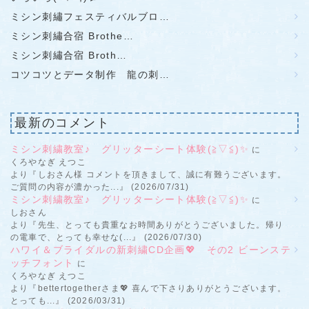
ミシン刺繡フェスティバルブロ…
ミシン刺繡合宿 Brothe…
ミシン刺繡合宿 Broth…
コツコツとデータ制作 龍の刺…
最新のコメント
ミシン刺繍教室♪ グリッターシート体験(≧▽≦)✨
に
くろやなぎ えつこ
より『しおさん様 コメントを頂きまして、誠に有難うございます。
ご質問の内容が濃かった...』 (2026/07/31)
ミシン刺繍教室♪ グリッターシート体験(≧▽≦)✨
に
しおさん
より『先生、とっても貴重なお時間ありがとうございました。帰り
の電車で、とっても幸せな(...』 (2026/07/30)
ハワイ＆ブライダルの新刺繍CD企画💖 その2 ビーンステ
ッチフォント
に
くろやなぎ えつこ
より『bettertogetherさま💖 喜んで下さりありがとうございます。
とっても...』 (2026/03/31)