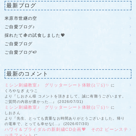
最新ブログ
米原市世継の空
ご自愛ブログ♪
採れたて🍇の試食しました💖
ご自愛ブログ
ご自愛ブログ🍉
最新のコメント
ミシン刺繍教室♪ グリッターシート体験(≧▽≦)✨
に
くろやなぎ えつこ
より『しおさん様 コメントを頂きまして、誠に有難うございます。
ご質問の内容が濃かった...』 (2026/07/31)
ミシン刺繍教室♪ グリッターシート体験(≧▽≦)✨
に
しおさん
より『先生、とっても貴重なお時間ありがとうございました。帰り
の電車で、とっても幸せな(...』 (2026/07/30)
ハワイ＆ブライダルの新刺繍CD企画💖 その2 ビーンステ
ッチフォント
に