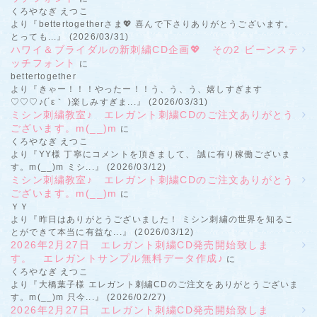
くろやなぎ えつこ
より『bettertogetherさま💖 喜んで下さりありがとうございます。
とっても...』 (2026/03/31)
ハワイ＆ブライダルの新刺繍CD企画💖 その2 ビーンステ
ッチフォント
に
bettertogether
より『きゃー！！！やったー！！う、う、う、嬉しすぎます
♡♡♡♪(´ε｀ )楽しみすぎま...』 (2026/03/31)
ミシン刺繍教室♪ エレガント刺繍CDのご注文ありがとう
ございます。m(__)m
に
くろやなぎ えつこ
より『YY様 丁寧にコメントを頂きまして、 誠に有り稼働ございま
す。m(__)m ミシ...』 (2026/03/12)
ミシン刺繍教室♪ エレガント刺繍CDのご注文ありがとう
ございます。m(__)m
に
ＹＹ
より『昨日はありがとうございました！ ミシン刺繍の世界を知るこ
とができて本当に有益な...』 (2026/03/12)
2026年2月27日 エレガント刺繍CD発売開始致しま
す。 エレガントサンプル無料データ作成♪
に
くろやなぎ えつこ
より『大橋葉子様 エレガント刺繍CDのご注文をありがとうございま
す。m(__)m 只今...』 (2026/02/27)
2026年2月27日 エレガント刺繍CD発売開始致しま