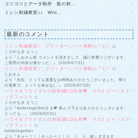
コツコツとデータ制作 龍の刺…
ミシン刺繍教室♪♪ Wilc…
最新のコメント
ミシン刺繍教室♪ グリッターシート体験(≧▽≦)✨
に
くろやなぎ えつこ
より『しおさん様 コメントを頂きまして、誠に有難うございます。
ご質問の内容が濃かった...』 (2026/07/31)
ミシン刺繍教室♪ グリッターシート体験(≧▽≦)✨
に
しおさん
より『先生、とっても貴重なお時間ありがとうございました。帰り
の電車で、とっても幸せな(...』 (2026/07/30)
ハワイ＆ブライダルの新刺繍CD企画💖 その2 ビーンステ
ッチフォント
に
くろやなぎ えつこ
より『bettertogetherさま💖 喜んで下さりありがとうございます。
とっても...』 (2026/03/31)
ハワイ＆ブライダルの新刺繍CD企画💖 その2 ビーンステ
ッチフォント
に
bettertogether
より『きゃー！！！やったー！！う、う、う、嬉しすぎます