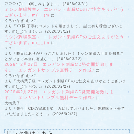
♡♡♡♪(´ε｀ )楽しみすぎま...』 (2026/03/31)
ミシン刺繍教室♪ エレガント刺繍CDのご注文ありがとう
ございます。m(__)m
に
くろやなぎ えつこ
より『YY様 丁寧にコメントを頂きまして、 誠に有り稼働ございま
す。m(__)m ミシ...』 (2026/03/12)
ミシン刺繍教室♪ エレガント刺繍CDのご注文ありがとう
ございます。m(__)m
に
ＹＹ
より『昨日はありがとうございました！ ミシン刺繍の世界を知るこ
とができて本当に有益な...』 (2026/03/12)
2026年2月27日 エレガント刺繍CD発売開始致しま
す。 エレガントサンプル無料データ作成♪
に
くろやなぎ えつこ
より『大橋葉子様 エレガント刺繍CDのご注文をありがとうございま
す。m(__)m 只今...』 (2026/02/27)
2026年2月27日 エレガント刺繍CD発売開始致しま
す。 エレガントサンプル無料データ作成♪
に
大橋葉子
より『先生！CDの完成を楽しみにしておりました。先程購入させて
いただきました♪ どう...』 (2026/02/27)
リンク集はこちら