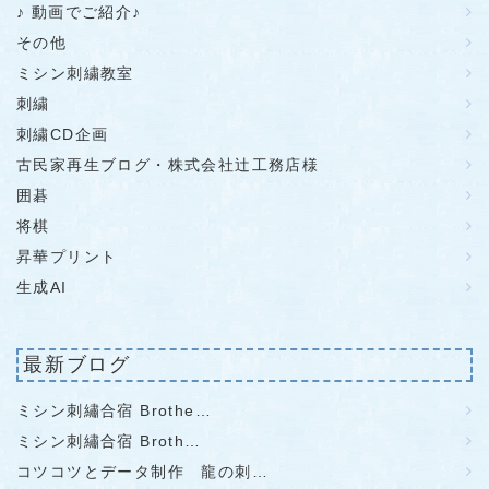
♪ 動画でご紹介♪
その他
ミシン刺繍教室
刺繍
刺繍CD企画
古民家再生ブログ・株式会社辻工務店様
囲碁
将棋
昇華プリント
生成AI
最新ブログ
ミシン刺繡合宿 Brothe…
ミシン刺繡合宿 Broth…
コツコツとデータ制作 龍の刺…