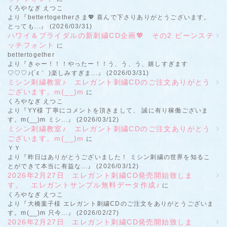
くろやなぎ えつこ
より『bettertogetherさま💖 喜んで下さりありがとうございます。
とっても...』 (2026/03/31)
ハワイ＆ブライダルの新刺繍CD企画💖 その2 ビーンステ
ッチフォント
に
bettertogether
より『きゃー！！！やったー！！う、う、う、嬉しすぎます
♡♡♡♪(´ε｀ )楽しみすぎま...』 (2026/03/31)
ミシン刺繍教室♪ エレガント刺繍CDのご注文ありがとう
ございます。m(__)m
に
くろやなぎ えつこ
より『YY様 丁寧にコメントを頂きまして、 誠に有り稼働ございま
す。m(__)m ミシ...』 (2026/03/12)
ミシン刺繍教室♪ エレガント刺繍CDのご注文ありがとう
ございます。m(__)m
に
ＹＹ
より『昨日はありがとうございました！ ミシン刺繍の世界を知るこ
とができて本当に有益な...』 (2026/03/12)
2026年2月27日 エレガント刺繍CD発売開始致しま
す。 エレガントサンプル無料データ作成♪
に
くろやなぎ えつこ
より『大橋葉子様 エレガント刺繍CDのご注文をありがとうございま
す。m(__)m 只今...』 (2026/02/27)
2026年2月27日 エレガント刺繍CD発売開始致しま