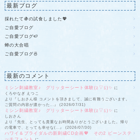
最新ブログ
採れたて🍇の試食しました💖
ご自愛ブログ
ご自愛ブログ🍉
蝉の大合唱
ご自愛ブログ🍜
最新のコメント
ミシン刺繍教室♪ グリッターシート体験(≧▽≦)✨
に
くろやなぎ えつこ
より『しおさん様 コメントを頂きまして、誠に有難うございます。
ご質問の内容が濃かった...』 (2026/07/31)
ミシン刺繍教室♪ グリッターシート体験(≧▽≦)✨
に
しおさん
より『先生、とっても貴重なお時間ありがとうございました。帰り
の電車で、とっても幸せな(...』 (2026/07/30)
ハワイ＆ブライダルの新刺繍CD企画💖 その2 ビーンステ
ッチフォント
に