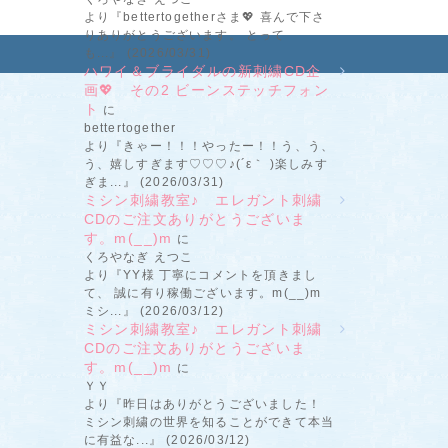
より『bettertogetherさま💖 喜んで下さ
りありがとうございます。 とって
も...』 (2026/03/31)
ハワイ＆ブライダルの新刺繍CD企
画💖 その2 ビーンステッチフォン
ト
に
bettertogether
より『きゃー！！！やったー！！う、う、
う、嬉しすぎます♡♡♡♪(´ε｀ )楽しみす
ぎま...』 (2026/03/31)
ミシン刺繍教室♪ エレガント刺繍
CDのご注文ありがとうございま
す。m(__)m
に
くろやなぎ えつこ
より『YY様 丁寧にコメントを頂きまし
て、 誠に有り稼働ございます。m(__)m
ミシ...』 (2026/03/12)
ミシン刺繍教室♪ エレガント刺繍
CDのご注文ありがとうございま
す。m(__)m
に
ＹＹ
より『昨日はありがとうございました！
ミシン刺繍の世界を知ることができて本当
に有益な...』 (2026/03/12)