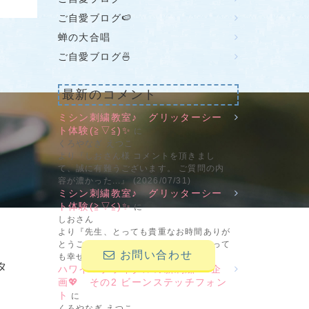
ご自愛ブログ🍉
蝉の大合唱
ご自愛ブログ🍜
最新のコメント
せ
ミシン刺繍教室♪ グリッターシー
ト体験(≧▽≦)✨
に
くろやなぎ えつこ
より『しおさん様 コメントを頂きまし
て、誠に有難うございます。 ご質問の内
容が濃かった...』 (2026/07/31)
ミシン刺繍教室♪ グリッターシー
ト体験(≧▽≦)✨
に
しおさん
より『先生、とっても貴重なお時間ありが
とうございました。帰りの電車で、とって
お問い合わせ
も幸せな(...』 (2026/07/30)
タ
ハワイ＆ブライダルの新刺繍CD企
画💖 その2 ビーンステッチフォン
ト
に
くろやなぎ えつこ