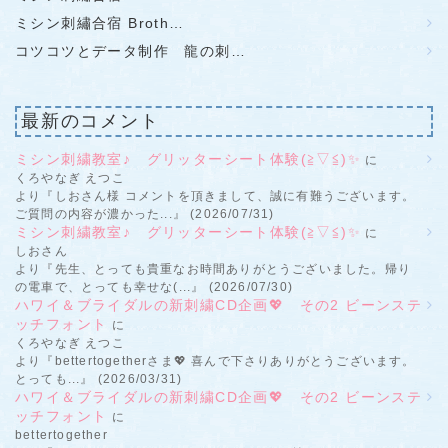
ミシン刺繡合宿 Broth…
コツコツとデータ制作 龍の刺…
最新のコメント
ミシン刺繍教室♪ グリッターシート体験(≧▽≦)✨
に
くろやなぎ えつこ
より『しおさん様 コメントを頂きまして、誠に有難うございます。
ご質問の内容が濃かった...』 (2026/07/31)
ミシン刺繍教室♪ グリッターシート体験(≧▽≦)✨
に
しおさん
より『先生、とっても貴重なお時間ありがとうございました。帰り
の電車で、とっても幸せな(...』 (2026/07/30)
ハワイ＆ブライダルの新刺繍CD企画💖 その2 ビーンステ
ッチフォント
に
くろやなぎ えつこ
より『bettertogetherさま💖 喜んで下さりありがとうございます。
とっても...』 (2026/03/31)
ハワイ＆ブライダルの新刺繍CD企画💖 その2 ビーンステ
ッチフォント
に
bettertogether