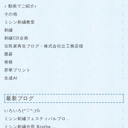
♪ 動画でご紹介♪
その他
ミシン刺繍教室
刺繍
刺繍CD企画
古民家再生ブログ・株式会社辻工務店様
囲碁
将棋
昇華プリント
生成AI
最新ブログ
いろいろ(^▽^;)💦
ミシン刺繡フェスティバルブロ…
ミシン刺繡合宿 Brothe…