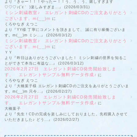
より『きゃー！！！やったー！！う、う、う、嬉しすぎます
♡♡♡♪(´ε｀ )楽しみすぎま...』 (2026/03/31)
ミシン刺繍教室♪ エレガント刺繍CDのご注文ありがとう
ございます。m(__)m
に
くろやなぎ えつこ
より『YY様 丁寧にコメントを頂きまして、 誠に有り稼働ございま
す。m(__)m ミシ...』 (2026/03/12)
ミシン刺繍教室♪ エレガント刺繍CDのご注文ありがとう
ございます。m(__)m
に
ＹＹ
より『昨日はありがとうございました！ ミシン刺繍の世界を知るこ
とができて本当に有益な...』 (2026/03/12)
2026年2月27日 エレガント刺繍CD発売開始致しま
す。 エレガントサンプル無料データ作成♪
に
くろやなぎ えつこ
より『大橋葉子様 エレガント刺繍CDのご注文をありがとうございま
す。m(__)m 只今...』 (2026/02/27)
2026年2月27日 エレガント刺繍CD発売開始致しま
す。 エレガントサンプル無料データ作成♪
に
大橋葉子
より『先生！CDの完成を楽しみにしておりました。先程購入させて
いただきました♪ どう...』 (2026/02/27)