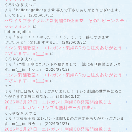
くろやなぎ えつこ
より『bettertogetherさま💖 喜んで下さりありがとうございます。
とっても...』 (2026/03/31)
ハワイ＆ブライダルの新刺繍CD企画💖 その2 ビーンステ
ッチフォント
に
bettertogether
より『きゃー！！！やったー！！う、う、う、嬉しすぎます
♡♡♡♪(´ε｀ )楽しみすぎま...』 (2026/03/31)
ミシン刺繍教室♪ エレガント刺繍CDのご注文ありがとう
ございます。m(__)m
に
くろやなぎ えつこ
より『YY様 丁寧にコメントを頂きまして、 誠に有り稼働ございま
す。m(__)m ミシ...』 (2026/03/12)
ミシン刺繍教室♪ エレガント刺繍CDのご注文ありがとう
ございます。m(__)m
に
ＹＹ
より『昨日はありがとうございました！ ミシン刺繍の世界を知るこ
とができて本当に有益な...』 (2026/03/12)
2026年2月27日 エレガント刺繍CD発売開始致しま
す。 エレガントサンプル無料データ作成♪
に
くろやなぎ えつこ
より『大橋葉子様 エレガント刺繍CDのご注文をありがとうございま
す。m(__)m 只今...』 (2026/02/27)
2026年2月27日 エレガント刺繍CD発売開始致しま