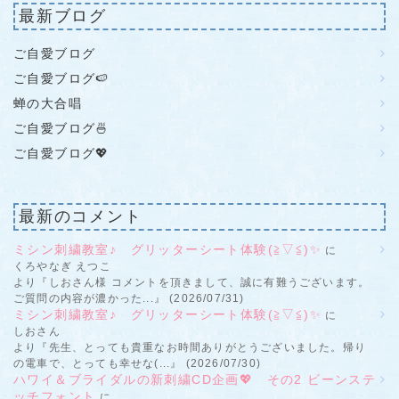
最新ブログ
ご自愛ブログ
ご自愛ブログ🍉
蝉の大合唱
ご自愛ブログ🍜
ご自愛ブログ💖
最新のコメント
ミシン刺繍教室♪ グリッターシート体験(≧▽≦)✨
に
くろやなぎ えつこ
より『しおさん様 コメントを頂きまして、誠に有難うございます。
ご質問の内容が濃かった...』 (2026/07/31)
ミシン刺繍教室♪ グリッターシート体験(≧▽≦)✨
に
しおさん
より『先生、とっても貴重なお時間ありがとうございました。帰り
の電車で、とっても幸せな(...』 (2026/07/30)
ハワイ＆ブライダルの新刺繍CD企画💖 その2 ビーンステ
ッチフォント
に