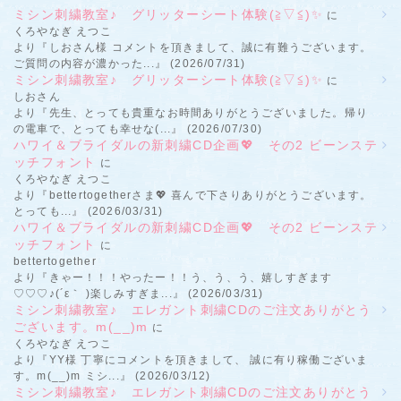
ミシン刺繍教室♪ グリッターシート体験(≧▽≦)✨
に
くろやなぎ えつこ
より『しおさん様 コメントを頂きまして、誠に有難うございます。
ご質問の内容が濃かった...』 (2026/07/31)
ミシン刺繍教室♪ グリッターシート体験(≧▽≦)✨
に
しおさん
より『先生、とっても貴重なお時間ありがとうございました。帰り
の電車で、とっても幸せな(...』 (2026/07/30)
ハワイ＆ブライダルの新刺繍CD企画💖 その2 ビーンステ
ッチフォント
に
くろやなぎ えつこ
より『bettertogetherさま💖 喜んで下さりありがとうございます。
とっても...』 (2026/03/31)
ハワイ＆ブライダルの新刺繍CD企画💖 その2 ビーンステ
ッチフォント
に
bettertogether
より『きゃー！！！やったー！！う、う、う、嬉しすぎます
♡♡♡♪(´ε｀ )楽しみすぎま...』 (2026/03/31)
ミシン刺繍教室♪ エレガント刺繍CDのご注文ありがとう
ございます。m(__)m
に
くろやなぎ えつこ
より『YY様 丁寧にコメントを頂きまして、 誠に有り稼働ございま
す。m(__)m ミシ...』 (2026/03/12)
ミシン刺繍教室♪ エレガント刺繍CDのご注文ありがとう