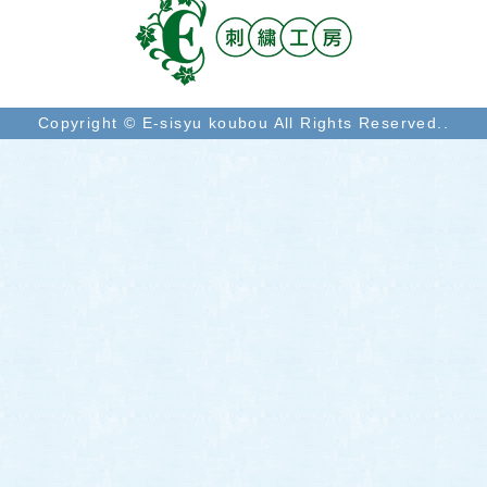
Copyright © E-sisyu koubou All Rights Reserved..