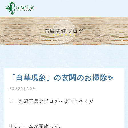
布盤関連ブログ
「白華現象」の玄関のお掃除✨
2022/02/25
Ｅー刺繍工房のブログへようこそ☆彡
リフォームが完成して、