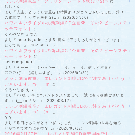
ミシン刺繍教室♪ グリッターシート体験(≧▽≦)✨
に
しおさん
より『先生、とっても貴重なお時間ありがとうございました。帰り
の電車で、とっても幸せな(...』 (2026/07/30)
ハワイ＆ブライダルの新刺繍CD企画💖 その2 ビーンステ
ッチフォント
に
くろやなぎ えつこ
より『bettertogetherさま💖 喜んで下さりありがとうございます。
とっても...』 (2026/03/31)
ハワイ＆ブライダルの新刺繍CD企画💖 その2 ビーンステ
ッチフォント
に
bettertogether
より『きゃー！！！やったー！！う、う、う、嬉しすぎます
♡♡♡♪(´ε｀ )楽しみすぎま...』 (2026/03/31)
ミシン刺繍教室♪ エレガント刺繍CDのご注文ありがとう
ございます。m(__)m
に
くろやなぎ えつこ
より『YY様 丁寧にコメントを頂きまして、 誠に有り稼働ございま
す。m(__)m ミシ...』 (2026/03/12)
ミシン刺繍教室♪ エレガント刺繍CDのご注文ありがとう
ございます。m(__)m
に
ＹＹ
より『昨日はありがとうございました！ ミシン刺繍の世界を知るこ
とができて本当に有益な...』 (2026/03/12)
2026年2月27日 エレガント刺繍CD発売開始致しま