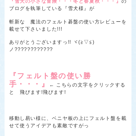
『雪犬の小さな冒険・・・冬と春夏秋・・・』
の
ブログを執筆している
『雪犬様』
が
斬新な 魔法のフェルト碁盤の使い方レビューを
載せて下さいました!!!
ありがとうございますっ!! ヾ(≧▽≦)
ノ????????????
『フェルト盤の使い勝
手・・・』
← こちらの文字をクリックする
と 飛びます!飛びます!
移動し易い様に、ベニヤ板の上にフェルト盤を載
せて使うアイデアも素敵ですがっ