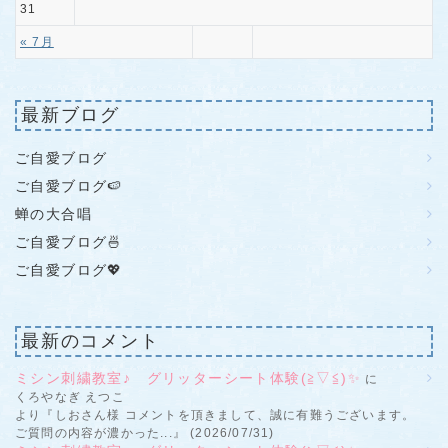
31
« 7月
最新ブログ
ご自愛ブログ
ご自愛ブログ🍉
蝉の大合唱
ご自愛ブログ🍜
ご自愛ブログ💖
最新のコメント
ミシン刺繍教室♪ グリッターシート体験(≧▽≦)✨
に
くろやなぎ えつこ
より『しおさん様 コメントを頂きまして、誠に有難うございます。
ご質問の内容が濃かった...』 (2026/07/31)