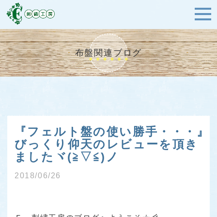
布盤関連ブログ
『フェルト盤の使い勝手・・・』
びっくり仰天のレビューを頂き
ましたヾ(≧▽≦)ノ
2018/06/26