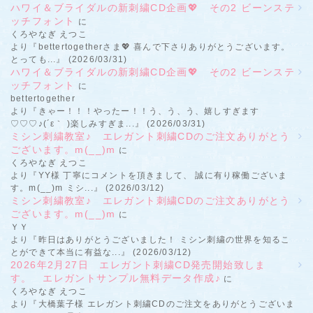
ハワイ＆ブライダルの新刺繍CD企画💖 その2 ビーンステ
ッチフォント
に
くろやなぎ えつこ
より『bettertogetherさま💖 喜んで下さりありがとうございます。
とっても...』 (2026/03/31)
ハワイ＆ブライダルの新刺繍CD企画💖 その2 ビーンステ
ッチフォント
に
bettertogether
より『きゃー！！！やったー！！う、う、う、嬉しすぎます
♡♡♡♪(´ε｀ )楽しみすぎま...』 (2026/03/31)
ミシン刺繍教室♪ エレガント刺繍CDのご注文ありがとう
ございます。m(__)m
に
くろやなぎ えつこ
より『YY様 丁寧にコメントを頂きまして、 誠に有り稼働ございま
す。m(__)m ミシ...』 (2026/03/12)
ミシン刺繍教室♪ エレガント刺繍CDのご注文ありがとう
ございます。m(__)m
に
ＹＹ
より『昨日はありがとうございました！ ミシン刺繍の世界を知るこ
とができて本当に有益な...』 (2026/03/12)
2026年2月27日 エレガント刺繍CD発売開始致しま
す。 エレガントサンプル無料データ作成♪
に
くろやなぎ えつこ
より『大橋葉子様 エレガント刺繍CDのご注文をありがとうございま