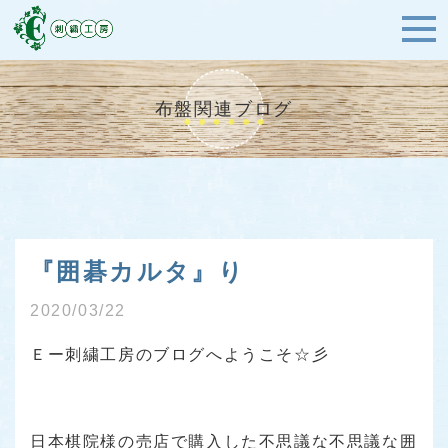
布盤関連ブログ
『囲碁カルタ』り
2020/03/22
Ｅー刺繍工房のブログへようこそ☆彡
日本棋院様の売店で購入した不思議な不思議な囲