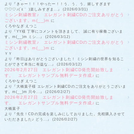
より『きゃー！！！やったー！！う、う、う、嬉しすぎます
♡♡♡♪(´ε｀ )楽しみすぎま...』 (2026/03/31)
ミシン刺繍教室♪ エレガント刺繍CDのご注文ありがとう
ございます。m(__)m
に
くろやなぎ えつこ
より『YY様 丁寧にコメントを頂きまして、 誠に有り稼働ございま
す。m(__)m ミシ...』 (2026/03/12)
ミシン刺繍教室♪ エレガント刺繍CDのご注文ありがとう
ございます。m(__)m
に
ＹＹ
より『昨日はありがとうございました！ ミシン刺繍の世界を知るこ
とができて本当に有益な...』 (2026/03/12)
2026年2月27日 エレガント刺繍CD発売開始致しま
す。 エレガントサンプル無料データ作成♪
に
くろやなぎ えつこ
より『大橋葉子様 エレガント刺繍CDのご注文をありがとうございま
す。m(__)m 只今...』 (2026/02/27)
2026年2月27日 エレガント刺繍CD発売開始致しま
す。 エレガントサンプル無料データ作成♪
に
大橋葉子
より『先生！CDの完成を楽しみにしておりました。先程購入させて
いただきました♪ どう...』 (2026/02/27)