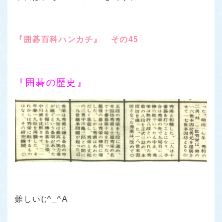
『囲碁百科ハンカチ』 その45
『囲碁の歴史』
難しい(;^_^A