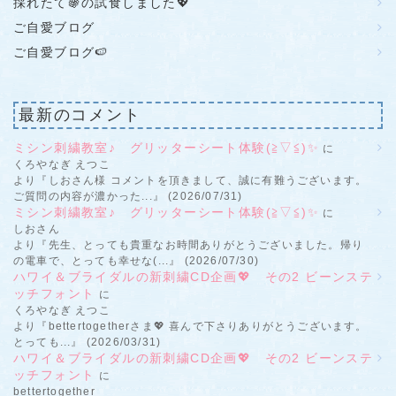
採れたて🍇の試食しました💖
ご自愛ブログ
ご自愛ブログ🍉
最新のコメント
ミシン刺繍教室♪ グリッターシート体験(≧▽≦)✨
に
くろやなぎ えつこ
より『しおさん様 コメントを頂きまして、誠に有難うございます。
ご質問の内容が濃かった...』 (2026/07/31)
ミシン刺繍教室♪ グリッターシート体験(≧▽≦)✨
に
しおさん
より『先生、とっても貴重なお時間ありがとうございました。帰り
の電車で、とっても幸せな(...』 (2026/07/30)
ハワイ＆ブライダルの新刺繍CD企画💖 その2 ビーンステ
ッチフォント
に
くろやなぎ えつこ
より『bettertogetherさま💖 喜んで下さりありがとうございます。
とっても...』 (2026/03/31)
ハワイ＆ブライダルの新刺繍CD企画💖 その2 ビーンステ
ッチフォント
に
bettertogether