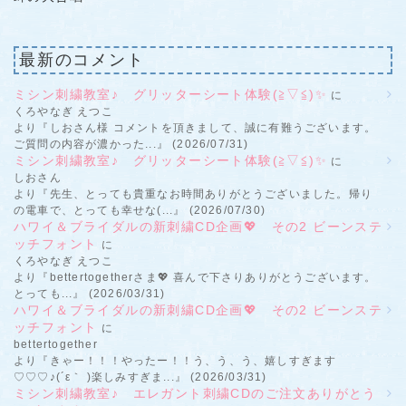
最新のコメント
ミシン刺繍教室♪ グリッターシート体験(≧▽≦)✨
に
くろやなぎ えつこ
より『しおさん様 コメントを頂きまして、誠に有難うございます。
ご質問の内容が濃かった...』 (2026/07/31)
ミシン刺繍教室♪ グリッターシート体験(≧▽≦)✨
に
しおさん
より『先生、とっても貴重なお時間ありがとうございました。帰り
の電車で、とっても幸せな(...』 (2026/07/30)
ハワイ＆ブライダルの新刺繍CD企画💖 その2 ビーンステ
ッチフォント
に
くろやなぎ えつこ
より『bettertogetherさま💖 喜んで下さりありがとうございます。
とっても...』 (2026/03/31)
ハワイ＆ブライダルの新刺繍CD企画💖 その2 ビーンステ
ッチフォント
に
bettertogether
より『きゃー！！！やったー！！う、う、う、嬉しすぎます
♡♡♡♪(´ε｀ )楽しみすぎま...』 (2026/03/31)
ミシン刺繍教室♪ エレガント刺繍CDのご注文ありがとう