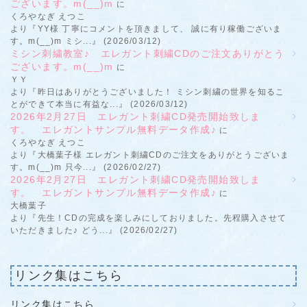
ございます。m(__)m
に
くろやなぎ えつこ
より『YY様 丁寧にコメントを頂きまして、 誠に有り稼働ございま
す。m(__)m ミシ...』 (2026/03/12)
ミシン刺繍教室♪ エレガント刺繍CDのご注文ありがとう
ございます。m(__)m
に
ＹＹ
より『昨日はありがとうございました！ ミシン刺繍の世界を知るこ
とができて本当に有益な...』 (2026/03/12)
2026年2月27日 エレガント刺繍CD発売開始致しま
す。 エレガントサンプル無料データ作成♪
に
くろやなぎ えつこ
より『大橋葉子様 エレガント刺繍CDのご注文をありがとうございま
す。m(__)m 只今...』 (2026/02/27)
2026年2月27日 エレガント刺繍CD発売開始致しま
す。 エレガントサンプル無料データ作成♪
に
大橋葉子
より『先生！CDの完成を楽しみにしておりました。先程購入させて
いただきました♪ どう...』 (2026/02/27)
リンク集はこちら
リンク集はこちら