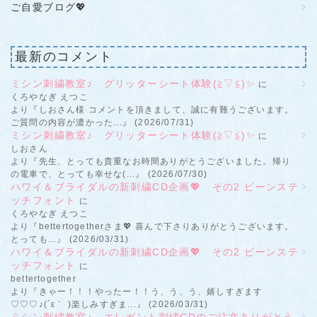
ご自愛ブログ💖
最新のコメント
ミシン刺繍教室♪ グリッターシート体験(≧▽≦)✨
に
くろやなぎ えつこ
より『しおさん様 コメントを頂きまして、誠に有難うございます。
ご質問の内容が濃かった...』 (2026/07/31)
ミシン刺繍教室♪ グリッターシート体験(≧▽≦)✨
に
しおさん
より『先生、とっても貴重なお時間ありがとうございました。帰り
の電車で、とっても幸せな(...』 (2026/07/30)
ハワイ＆ブライダルの新刺繍CD企画💖 その2 ビーンステ
ッチフォント
に
くろやなぎ えつこ
より『bettertogetherさま💖 喜んで下さりありがとうございます。
とっても...』 (2026/03/31)
ハワイ＆ブライダルの新刺繍CD企画💖 その2 ビーンステ
ッチフォント
に
bettertogether
より『きゃー！！！やったー！！う、う、う、嬉しすぎます
♡♡♡♪(´ε｀ )楽しみすぎま...』 (2026/03/31)
ミシン刺繍教室♪ エレガント刺繍CDのご注文ありがとう