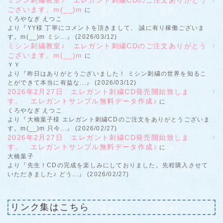
ございます。m(__)m
に
くろやなぎ えつこ
より『YY様 丁寧にコメントを頂きまして、 誠に有り稼働ございま
す。m(__)m ミシ...』 (2026/03/12)
ミシン刺繍教室♪ エレガント刺繍CDのご注文ありがとう
ございます。m(__)m
に
ＹＹ
より『昨日はありがとうございました！ ミシン刺繍の世界を知るこ
とができて本当に有益な...』 (2026/03/12)
2026年2月27日 エレガント刺繍CD発売開始致しま
す。 エレガントサンプル無料データ作成♪
に
くろやなぎ えつこ
より『大橋葉子様 エレガント刺繍CDのご注文をありがとうございま
す。m(__)m 只今...』 (2026/02/27)
2026年2月27日 エレガント刺繍CD発売開始致しま
す。 エレガントサンプル無料データ作成♪
に
大橋葉子
より『先生！CDの完成を楽しみにしておりました。先程購入させて
いただきました♪ どう...』 (2026/02/27)
リンク集はこちら