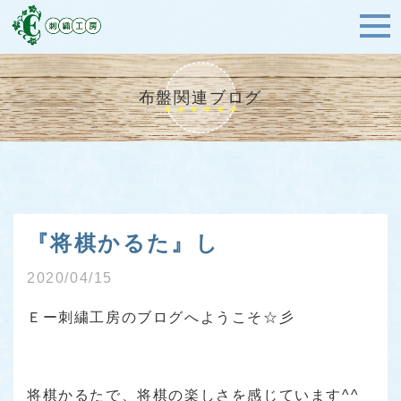
布盤関連ブログ
『将棋かるた』し
2020/04/15
Ｅー刺繍工房のブログへようこそ☆彡
将棋かるたで、将棋の楽しさを感じています^^