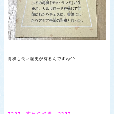
将棋も長い歴史が有るんですね^^
???? 本日の検温 ????