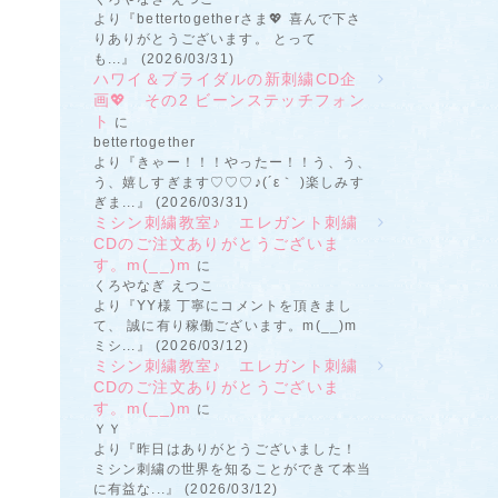
より『bettertogetherさま💖 喜んで下さ
りありがとうございます。 とって
も...』 (2026/03/31)
ハワイ＆ブライダルの新刺繍CD企
画💖 その2 ビーンステッチフォン
ト
に
bettertogether
より『きゃー！！！やったー！！う、う、
う、嬉しすぎます♡♡♡♪(´ε｀ )楽しみす
ぎま...』 (2026/03/31)
ミシン刺繍教室♪ エレガント刺繍
CDのご注文ありがとうございま
す。m(__)m
に
くろやなぎ えつこ
より『YY様 丁寧にコメントを頂きまし
て、 誠に有り稼働ございます。m(__)m
ミシ...』 (2026/03/12)
ミシン刺繍教室♪ エレガント刺繍
CDのご注文ありがとうございま
す。m(__)m
に
ＹＹ
より『昨日はありがとうございました！
ミシン刺繍の世界を知ることができて本当
に有益な...』 (2026/03/12)