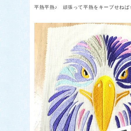
平熱平熱♪ 頑張って平熱をキープせねば