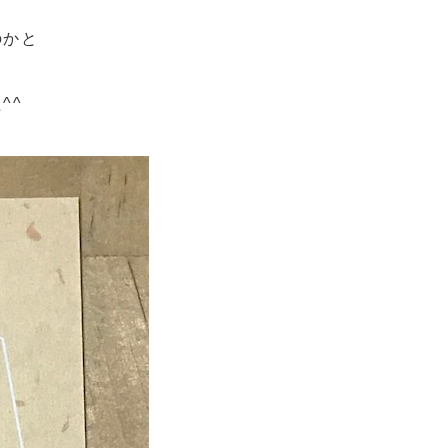
のかと
^^