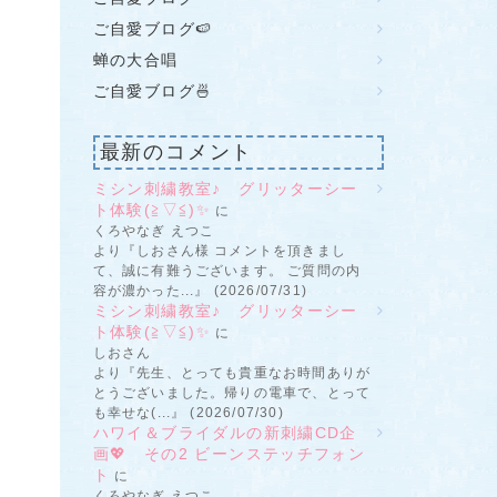
ご自愛ブログ🍉
蝉の大合唱
ご自愛ブログ🍜
最新のコメント
ミシン刺繍教室♪ グリッターシー
ト体験(≧▽≦)✨
に
くろやなぎ えつこ
より『しおさん様 コメントを頂きまし
て、誠に有難うございます。 ご質問の内
容が濃かった...』 (2026/07/31)
ミシン刺繍教室♪ グリッターシー
ト体験(≧▽≦)✨
に
しおさん
より『先生、とっても貴重なお時間ありが
とうございました。帰りの電車で、とって
も幸せな(...』 (2026/07/30)
ハワイ＆ブライダルの新刺繍CD企
画💖 その2 ビーンステッチフォン
ト
に
くろやなぎ えつこ