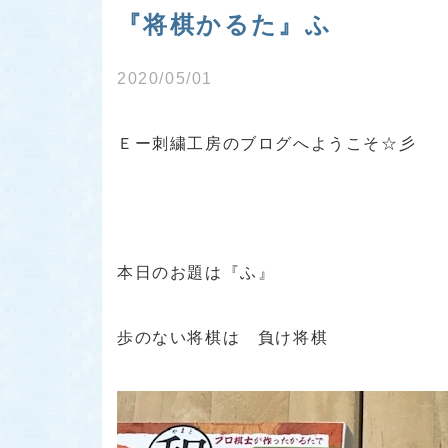
『将棋かるた』ふ
2020/05/01
Ｅー刺繍工房のブログへようこそ☆彡
本日のお題は『ふ』
歩のない将棋は 負け将棋