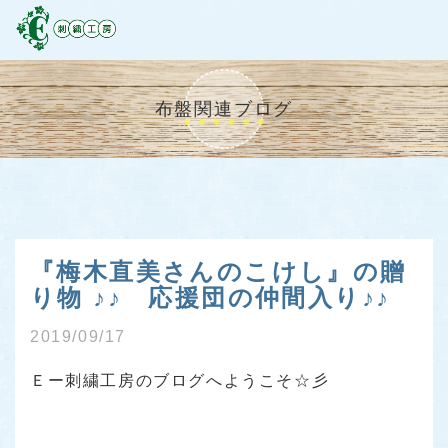
布盤関連ブログ
『梅木直美さんのこけし』の贈
り物 ♪♪ 応援団の仲間入り♪♪
2019/09/17
Ｅー刺繍工房のブログへようこそ☆彡