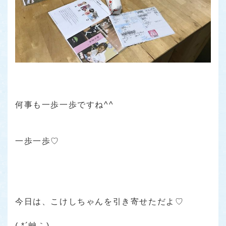
・
・
・
何事も一歩一歩ですね^^
・
・
一歩一歩♡
・
・
・
・
今日は、こけしちゃんを引き寄せただよ♡
・
( *´艸｀)