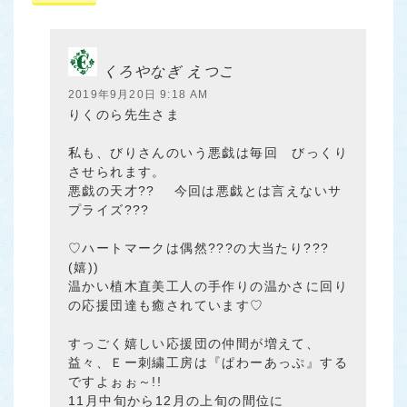
くろやなぎ えつこ
2019年9月20日 9:18 AM
りくのら先生さま
私も、びりさんのいう悪戯は毎回 びっくり
させられます。
悪戯の天才?? 今回は悪戯とは言えないサ
プライズ???
♡ハートマークは偶然???の大当たり???
(嬉))
温かい植木直美工人の手作りの温かさに回り
の応援団達も癒されています♡
すっごく嬉しい応援団の仲間が増えて、
益々、Ｅー刺繍工房は『ぱわーあっぷ』する
ですよぉぉ～!!
11月中旬から12月の上旬の間位に