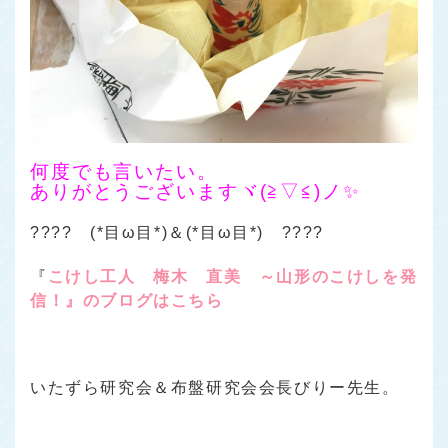
何度でも言いたい。
ありがとうございますヾ(≧▽≦)ノ✨
???? (*目ω目*)＆(*目ω目*) ????
『
こけし工人 梅木 直美 ～山形のこけしを発
信！』のブログはこちら
いたずら研究会＆布盤研究会会長びりー先生。