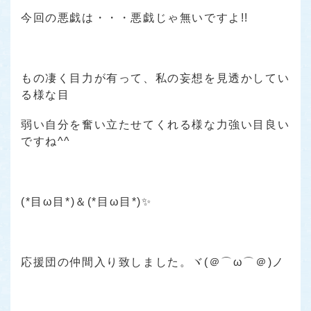
今回の悪戯は・・・悪戯じゃ無いですよ!!
もの凄く目力が有って、私の妄想を見透かしてい
る様な目
弱い自分を奮い立たせてくれる様な力強い目良い
ですね^^
(*目ω目*)＆(*目ω目*)✨
応援団の仲間入り致しました。ヾ(＠⌒ω⌒＠)ノ