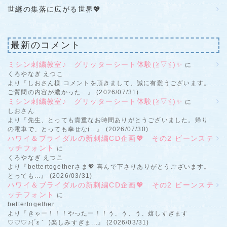
世継の集落に広がる世界💖
最新のコメント
ミシン刺繍教室♪ グリッターシート体験(≧▽≦)✨
に
くろやなぎ えつこ
より『しおさん様 コメントを頂きまして、誠に有難うございます。
ご質問の内容が濃かった...』 (2026/07/31)
ミシン刺繍教室♪ グリッターシート体験(≧▽≦)✨
に
しおさん
より『先生、とっても貴重なお時間ありがとうございました。帰り
の電車で、とっても幸せな(...』 (2026/07/30)
ハワイ＆ブライダルの新刺繍CD企画💖 その2 ビーンステ
ッチフォント
に
くろやなぎ えつこ
より『bettertogetherさま💖 喜んで下さりありがとうございます。
とっても...』 (2026/03/31)
ハワイ＆ブライダルの新刺繍CD企画💖 その2 ビーンステ
ッチフォント
に
bettertogether
より『きゃー！！！やったー！！う、う、う、嬉しすぎます
♡♡♡♪(´ε｀ )楽しみすぎま...』 (2026/03/31)