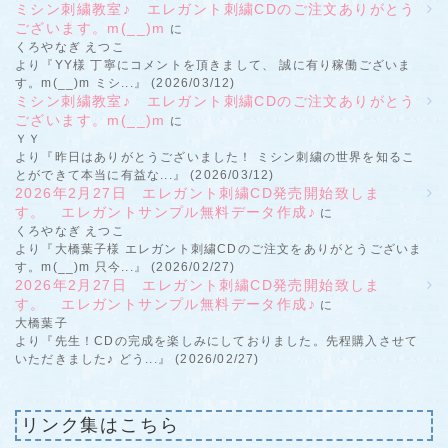
ミシン刺繍教室♪ エレガント刺繍CDのご注文ありがとう
ございます。m(__)m
に
くろやなぎ えつこ
より『YY様 丁寧にコメントを頂きまして、 誠に有り稼働ございま
す。m(__)m ミシ...』 (2026/03/12)
ミシン刺繍教室♪ エレガント刺繍CDのご注文ありがとう
ございます。m(__)m
に
ＹＹ
より『昨日はありがとうございました！ ミシン刺繍の世界を知るこ
とができて本当に有益な...』 (2026/03/12)
2026年2月27日 エレガント刺繍CD発売開始致しま
す。 エレガントサンプル無料データ作成♪
に
くろやなぎ えつこ
より『大橋葉子様 エレガント刺繍CDのご注文をありがとうございま
す。m(__)m 只今...』 (2026/02/27)
2026年2月27日 エレガント刺繍CD発売開始致しま
す。 エレガントサンプル無料データ作成♪
に
大橋葉子
より『先生！CDの完成を楽しみにしておりました。先程購入させて
いただきました♪ どう...』 (2026/02/27)
リンク集はこちら