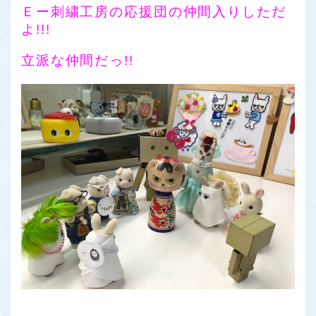
Ｅー刺繍工房の応援団の仲間入りしただ
よ!!!
立派な仲間だっ!!