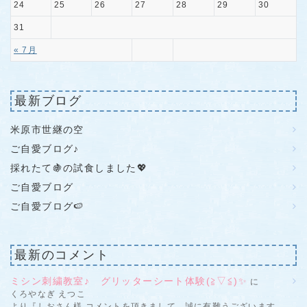
24
25
26
27
28
29
30
31
« 7月
最新ブログ
米原市世継の空
ご自愛ブログ♪
採れたて🍇の試食しました💖
ご自愛ブログ
ご自愛ブログ🍉
最新のコメント
ミシン刺繍教室♪ グリッターシート体験(≧▽≦)✨
に
くろやなぎ えつこ
より『しおさん様 コメントを頂きまして、誠に有難うございます。