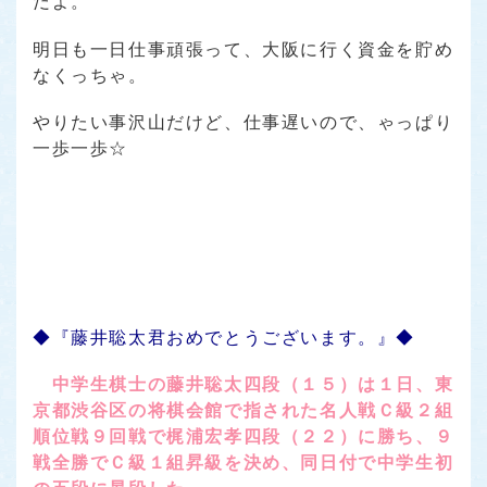
だよ。
明日も一日仕事頑張って、大阪に行く資金を貯め
なくっちゃ。
やりたい事沢山だけど、仕事遅いので、ゃっぱり
一歩一歩☆
◆『藤井聡太君おめでとうございます。』◆
中学生棋士の藤井聡太四段（１５）は１日、東
京都渋谷区の将棋会館で指された名人戦Ｃ級２組
順位戦９回戦で梶浦宏孝四段（２２）に勝ち、９
戦全勝でＣ級１組昇級を決め、同日付で中学生初