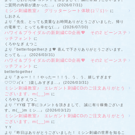
ご質問の内容が濃かった...』 (2026/07/31)
ミシン刺繍教室♪ グリッターシート体験(≧▽≦)✨
に
しおさん
より『先生、とっても貴重なお時間ありがとうございました。帰り
の電車で、とっても幸せな(...』 (2026/07/30)
ハワイ＆ブライダルの新刺繍CD企画💖 その2 ビーンステ
ッチフォント
に
くろやなぎ えつこ
より『bettertogetherさま💖 喜んで下さりありがとうございます。
とっても...』 (2026/03/31)
ハワイ＆ブライダルの新刺繍CD企画💖 その2 ビーンステ
ッチフォント
に
bettertogether
より『きゃー！！！やったー！！う、う、う、嬉しすぎます
♡♡♡♪(´ε｀ )楽しみすぎま...』 (2026/03/31)
ミシン刺繍教室♪ エレガント刺繍CDのご注文ありがとう
ございます。m(__)m
に
くろやなぎ えつこ
より『YY様 丁寧にコメントを頂きまして、 誠に有り稼働ございま
す。m(__)m ミシ...』 (2026/03/12)
ミシン刺繍教室♪ エレガント刺繍CDのご注文ありがとう
ございます。m(__)m
に
ＹＹ
より『昨日はありがとうございました！ ミシン刺繍の世界を知るこ