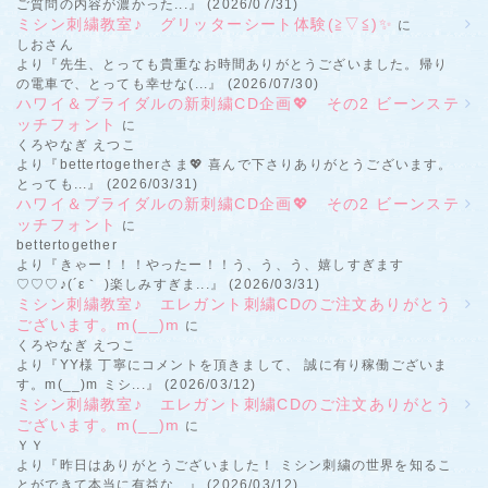
ご質問の内容が濃かった...』 (2026/07/31)
ミシン刺繍教室♪ グリッターシート体験(≧▽≦)✨
に
しおさん
より『先生、とっても貴重なお時間ありがとうございました。帰り
の電車で、とっても幸せな(...』 (2026/07/30)
ハワイ＆ブライダルの新刺繍CD企画💖 その2 ビーンステ
ッチフォント
に
くろやなぎ えつこ
より『bettertogetherさま💖 喜んで下さりありがとうございます。
とっても...』 (2026/03/31)
ハワイ＆ブライダルの新刺繍CD企画💖 その2 ビーンステ
ッチフォント
に
bettertogether
より『きゃー！！！やったー！！う、う、う、嬉しすぎます
♡♡♡♪(´ε｀ )楽しみすぎま...』 (2026/03/31)
ミシン刺繍教室♪ エレガント刺繍CDのご注文ありがとう
ございます。m(__)m
に
くろやなぎ えつこ
より『YY様 丁寧にコメントを頂きまして、 誠に有り稼働ございま
す。m(__)m ミシ...』 (2026/03/12)
ミシン刺繍教室♪ エレガント刺繍CDのご注文ありがとう
ございます。m(__)m
に
ＹＹ
より『昨日はありがとうございました！ ミシン刺繍の世界を知るこ
とができて本当に有益な...』 (2026/03/12)