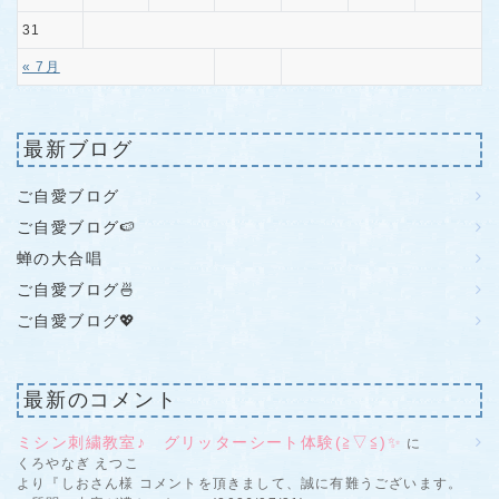
31
« 7月
最新ブログ
ご自愛ブログ
ご自愛ブログ🍉
蝉の大合唱
ご自愛ブログ🍜
ご自愛ブログ💖
最新のコメント
ミシン刺繍教室♪ グリッターシート体験(≧▽≦)✨
に
くろやなぎ えつこ
より『しおさん様 コメントを頂きまして、誠に有難うございます。