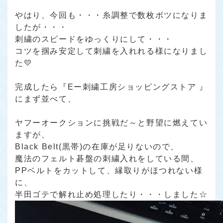
やはり、今回も・・・糸調整で数枚ボツになりま
したが・・・
刺繍のスピードをゆっくりにして・・・
コツを掴み安定して刺繍を入れれる様になりまし
た💛
完成したら
『Eー刺繍工房ショッピングストア 』
にまず並べて、
ヤフーオークションに挑戦だ～と野望に燃えてい
ますが、
Black Belt(黒帯)の在庫が足りないので、
魔法のフェルト碁盤の刺繍入れをしている間、
PPベルトをカットして、縁取りがほつれない様
に、
半田ゴテで解れ止め処理したり・・・しました☆