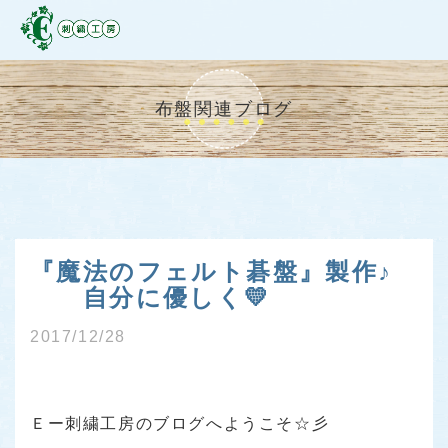
布盤関連ブログ
『魔法のフェルト碁盤』製作♪
自分に優しく💛
2017/12/28
Ｅー刺繍工房のブログへようこそ☆彡