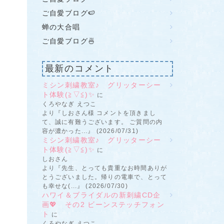
ご自愛ブログ🍉
蝉の大合唱
ご自愛ブログ🍜
最新のコメント
ミシン刺繍教室♪ グリッターシー
ト体験(≧▽≦)✨
に
くろやなぎ えつこ
より『しおさん様 コメントを頂きまし
て、誠に有難うございます。 ご質問の内
容が濃かった...』 (2026/07/31)
ミシン刺繍教室♪ グリッターシー
ト体験(≧▽≦)✨
に
しおさん
より『先生、とっても貴重なお時間ありが
とうございました。帰りの電車で、とって
も幸せな(...』 (2026/07/30)
ハワイ＆ブライダルの新刺繍CD企
画💖 その2 ビーンステッチフォン
ト
に
くろやなぎ えつこ