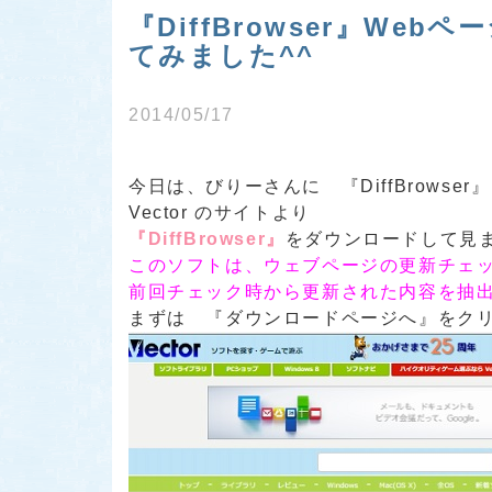
『DiffBrowser』W
てみました^^
2014/05/17
今日は、びりーさんに
『DiffBrowser』
Vector のサイトより
『DiffBrowser』
をダウンロードして見まし
このソフトは、ウェブページの更新チェ
前回チェック時から更新された内容を抽
まずは
『ダウンロードページへ』
をク