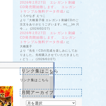
2026年2月27日 エレガント刺繍
CD発売開始致します。 エレガン
トサンプル無料データ作成♪
に
くろやなぎ えつこ
より『大橋葉子様 エレガント刺繍CDのご
注文をありがとうございます。m(__)m 只
今...』 (2026/02/27)
2026年2月27日 エレガント刺繍
CD発売開始致します。 エレガン
トサンプル無料データ作成♪
に
大橋葉子
より『先生！CDの完成を楽しみにしてお
りました。先程購入させていただきました
♪ どう...』 (2026/02/27)
リンク集はこちら
リンク集はこちら
月間アーカイブ