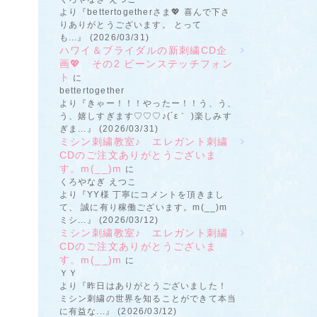
より『bettertogetherさま💖 喜んで下さ
りありがとうございます。 とって
も...』 (2026/03/31)
ハワイ＆ブライダルの新刺繍CD企
画💖 その2 ビーンステッチフォン
ト
に
bettertogether
より『きゃー！！！やったー！！う、う、
う、嬉しすぎます♡♡♡♪(´ε｀ )楽しみす
ぎま...』 (2026/03/31)
ミシン刺繍教室♪ エレガント刺繍
CDのご注文ありがとうございま
す。m(__)m
に
くろやなぎ えつこ
より『YY様 丁寧にコメントを頂きまし
て、 誠に有り稼働ございます。m(__)m
ミシ...』 (2026/03/12)
ミシン刺繍教室♪ エレガント刺繍
CDのご注文ありがとうございま
す。m(__)m
に
ＹＹ
より『昨日はありがとうございました！
ミシン刺繍の世界を知ることができて本当
に有益な...』 (2026/03/12)