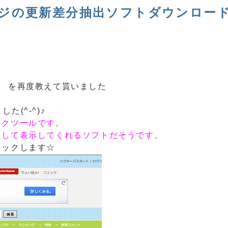
ebページの更新差分抽出ソフトダウンロー
を再度教えて貰いました
た(^-^)♪
ックツールです。
出して表示してくれるソフトだそうです。
リックします☆