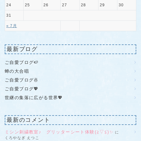
24
25
26
27
28
29
30
31
« 7月
最新ブログ
ご自愛ブログ🍉
蝉の大合唱
ご自愛ブログ🍜
ご自愛ブログ💖
世継の集落に広がる世界💖
最新のコメント
ミシン刺繍教室♪ グリッターシート体験(≧▽≦)✨
に
くろやなぎ えつこ