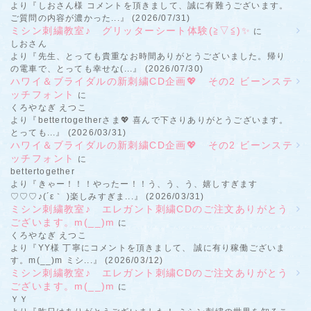
より『しおさん様 コメントを頂きまして、誠に有難うございます。
ご質問の内容が濃かった...』 (2026/07/31)
ミシン刺繍教室♪ グリッターシート体験(≧▽≦)✨
に
しおさん
より『先生、とっても貴重なお時間ありがとうございました。帰り
の電車で、とっても幸せな(...』 (2026/07/30)
ハワイ＆ブライダルの新刺繍CD企画💖 その2 ビーンステ
ッチフォント
に
くろやなぎ えつこ
より『bettertogetherさま💖 喜んで下さりありがとうございます。
とっても...』 (2026/03/31)
ハワイ＆ブライダルの新刺繍CD企画💖 その2 ビーンステ
ッチフォント
に
bettertogether
より『きゃー！！！やったー！！う、う、う、嬉しすぎます
♡♡♡♪(´ε｀ )楽しみすぎま...』 (2026/03/31)
ミシン刺繍教室♪ エレガント刺繍CDのご注文ありがとう
ございます。m(__)m
に
くろやなぎ えつこ
より『YY様 丁寧にコメントを頂きまして、 誠に有り稼働ございま
す。m(__)m ミシ...』 (2026/03/12)
ミシン刺繍教室♪ エレガント刺繍CDのご注文ありがとう
ございます。m(__)m
に
ＹＹ