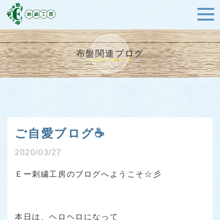
布盤関連ブログ
ご自愛ブログ☕
2020/03/27
Ｅー刺繍工房のブログへようこそ☆彡
本日は、ヘロヘロになって