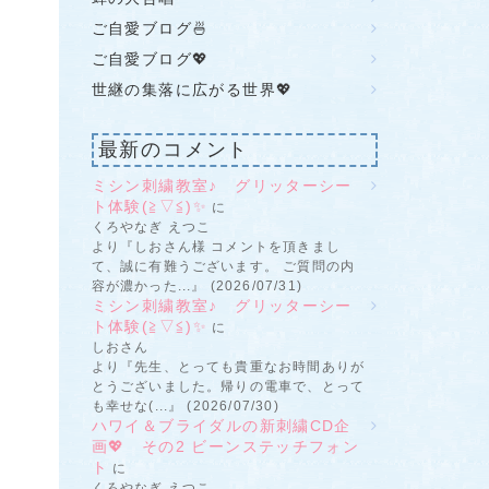
ご自愛ブログ🍜
ご自愛ブログ💖
世継の集落に広がる世界💖
最新のコメント
ミシン刺繍教室♪ グリッターシー
ト体験(≧▽≦)✨
に
くろやなぎ えつこ
より『しおさん様 コメントを頂きまし
て、誠に有難うございます。 ご質問の内
容が濃かった...』 (2026/07/31)
ミシン刺繍教室♪ グリッターシー
ト体験(≧▽≦)✨
に
しおさん
より『先生、とっても貴重なお時間ありが
とうございました。帰りの電車で、とって
も幸せな(...』 (2026/07/30)
ハワイ＆ブライダルの新刺繍CD企
画💖 その2 ビーンステッチフォン
ト
に
くろやなぎ えつこ