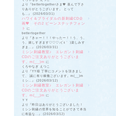
より『bettertogetherさま💖 喜んで下さ
りありがとうございます。 とって
も...』 (2026/03/31)
ハワイ＆ブライダルの新刺繍CD企
画💖 その2 ビーンステッチフォン
ト
に
bettertogether
より『きゃー！！！やったー！！う、う、
う、嬉しすぎます♡♡♡♪(´ε｀ )楽しみす
ぎま...』 (2026/03/31)
ミシン刺繍教室♪ エレガント刺繍
CDのご注文ありがとうございま
す。m(__)m
に
くろやなぎ えつこ
より『YY様 丁寧にコメントを頂きまし
て、 誠に有り稼働ございます。m(__)m
ミシ...』 (2026/03/12)
ミシン刺繍教室♪ エレガント刺繍
CDのご注文ありがとうございま
す。m(__)m
に
ＹＹ
より『昨日はありがとうございました！
ミシン刺繍の世界を知ることができて本当
に有益な...』 (2026/03/12)