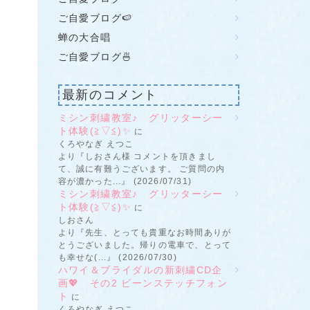
ご自愛ブログ🍉
蝉の大合唱
ご自愛ブログ🍜
最新のコメント
ミシン刺繍教室♪ グリッターシー
ト体験(≧▽≦)✨
に
くろやなぎ えつこ
より『しおさん様 コメントを頂きまし
て、誠に有難うございます。 ご質問の内
容が濃かった...』 (2026/07/31)
ミシン刺繍教室♪ グリッターシー
ト体験(≧▽≦)✨
に
しおさん
より『先生、とっても貴重なお時間ありが
とうございました。帰りの電車で、とって
も幸せな(...』 (2026/07/30)
ハワイ＆ブライダルの新刺繍CD企
画💖 その2 ビーンステッチフォン
ト
に
くろやなぎ えつこ