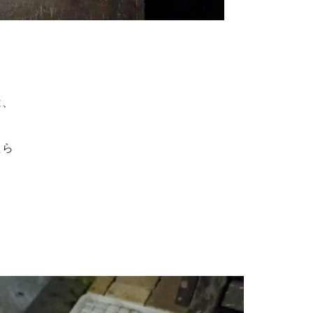
は、
たら