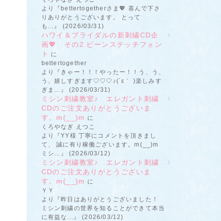
より『bettertogetherさま💖 喜んで下さ
りありがとうございます。 とって
も...』 (2026/03/31)
ハワイ＆ブライダルの新刺繍CD企
画💖 その2 ビーンステッチフォン
ト
に
bettertogether
より『きゃー！！！やったー！！う、う、
う、嬉しすぎます♡♡♡♪(´ε｀ )楽しみす
ぎま...』 (2026/03/31)
ミシン刺繍教室♪ エレガント刺繍
CDのご注文ありがとうございま
す。m(__)m
に
くろやなぎ えつこ
より『YY様 丁寧にコメントを頂きまし
て、 誠に有り稼働ございます。m(__)m
ミシ...』 (2026/03/12)
ミシン刺繍教室♪ エレガント刺繍
CDのご注文ありがとうございま
す。m(__)m
に
ＹＹ
より『昨日はありがとうございました！
ミシン刺繍の世界を知ることができて本当
に有益な...』 (2026/03/12)