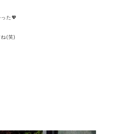
った💖
ね(笑)