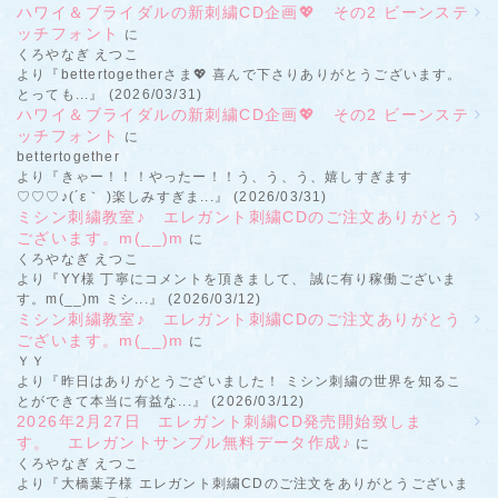
ハワイ＆ブライダルの新刺繍CD企画💖 その2 ビーンステ
ッチフォント
に
くろやなぎ えつこ
より『bettertogetherさま💖 喜んで下さりありがとうございます。
とっても...』 (2026/03/31)
ハワイ＆ブライダルの新刺繍CD企画💖 その2 ビーンステ
ッチフォント
に
bettertogether
より『きゃー！！！やったー！！う、う、う、嬉しすぎます
♡♡♡♪(´ε｀ )楽しみすぎま...』 (2026/03/31)
ミシン刺繍教室♪ エレガント刺繍CDのご注文ありがとう
ございます。m(__)m
に
くろやなぎ えつこ
より『YY様 丁寧にコメントを頂きまして、 誠に有り稼働ございま
す。m(__)m ミシ...』 (2026/03/12)
ミシン刺繍教室♪ エレガント刺繍CDのご注文ありがとう
ございます。m(__)m
に
ＹＹ
より『昨日はありがとうございました！ ミシン刺繍の世界を知るこ
とができて本当に有益な...』 (2026/03/12)
2026年2月27日 エレガント刺繍CD発売開始致しま
す。 エレガントサンプル無料データ作成♪
に
くろやなぎ えつこ
より『大橋葉子様 エレガント刺繍CDのご注文をありがとうございま