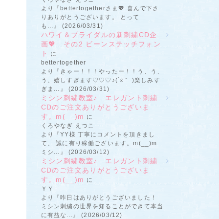
より『bettertogetherさま💖 喜んで下さ
りありがとうございます。 とって
も...』 (2026/03/31)
ハワイ＆ブライダルの新刺繍CD企
画💖 その2 ビーンステッチフォン
ト
に
bettertogether
より『きゃー！！！やったー！！う、う、
う、嬉しすぎます♡♡♡♪(´ε｀ )楽しみす
ぎま...』 (2026/03/31)
ミシン刺繍教室♪ エレガント刺繍
CDのご注文ありがとうございま
す。m(__)m
に
くろやなぎ えつこ
より『YY様 丁寧にコメントを頂きまし
て、 誠に有り稼働ございます。m(__)m
ミシ...』 (2026/03/12)
ミシン刺繍教室♪ エレガント刺繍
CDのご注文ありがとうございま
す。m(__)m
に
ＹＹ
より『昨日はありがとうございました！
ミシン刺繍の世界を知ることができて本当
に有益な...』 (2026/03/12)