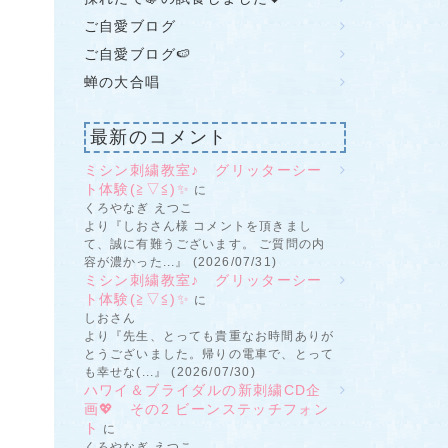
ご自愛ブログ
ご自愛ブログ🍉
蝉の大合唱
最新のコメント
ミシン刺繍教室♪ グリッターシー
ト体験(≧▽≦)✨
に
くろやなぎ えつこ
より『しおさん様 コメントを頂きまし
て、誠に有難うございます。 ご質問の内
容が濃かった...』 (2026/07/31)
ミシン刺繍教室♪ グリッターシー
ト体験(≧▽≦)✨
に
しおさん
より『先生、とっても貴重なお時間ありが
とうございました。帰りの電車で、とって
も幸せな(...』 (2026/07/30)
ハワイ＆ブライダルの新刺繍CD企
画💖 その2 ビーンステッチフォン
ト
に
くろやなぎ えつこ