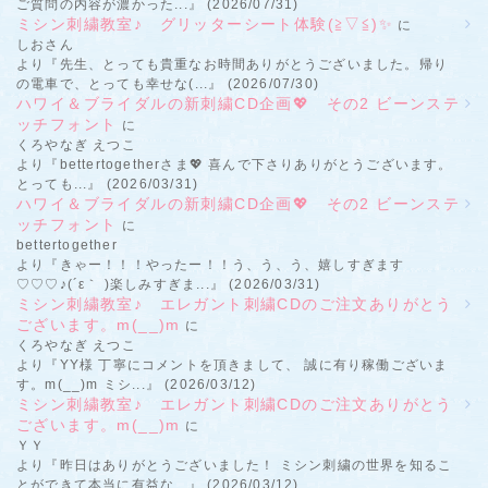
ご質問の内容が濃かった...』 (2026/07/31)
ミシン刺繍教室♪ グリッターシート体験(≧▽≦)✨
に
しおさん
より『先生、とっても貴重なお時間ありがとうございました。帰り
の電車で、とっても幸せな(...』 (2026/07/30)
ハワイ＆ブライダルの新刺繍CD企画💖 その2 ビーンステ
ッチフォント
に
くろやなぎ えつこ
より『bettertogetherさま💖 喜んで下さりありがとうございます。
とっても...』 (2026/03/31)
ハワイ＆ブライダルの新刺繍CD企画💖 その2 ビーンステ
ッチフォント
に
bettertogether
より『きゃー！！！やったー！！う、う、う、嬉しすぎます
♡♡♡♪(´ε｀ )楽しみすぎま...』 (2026/03/31)
ミシン刺繍教室♪ エレガント刺繍CDのご注文ありがとう
ございます。m(__)m
に
くろやなぎ えつこ
より『YY様 丁寧にコメントを頂きまして、 誠に有り稼働ございま
す。m(__)m ミシ...』 (2026/03/12)
ミシン刺繍教室♪ エレガント刺繍CDのご注文ありがとう
ございます。m(__)m
に
ＹＹ
より『昨日はありがとうございました！ ミシン刺繍の世界を知るこ
とができて本当に有益な...』 (2026/03/12)