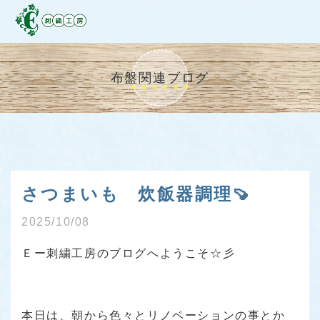
布盤関連ブログ
さつまいも 炊飯器調理🍠
2025/10/08
Ｅー刺繍工房のブログへようこそ☆彡
本日は、朝から色々とリノベーションの事とか