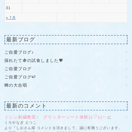
31
« 7月
最新ブログ
ご自愛ブログ♪
採れたて🍇の試食しました💖
ご自愛ブログ
ご自愛ブログ🍉
蝉の大合唱
最新のコメント
ミシン刺繍教室♪ グリッターシート体験(≧▽≦)✨
に
くろやなぎ えつこ
より『しおさん様 コメントを頂きまして、誠に有難うございます。