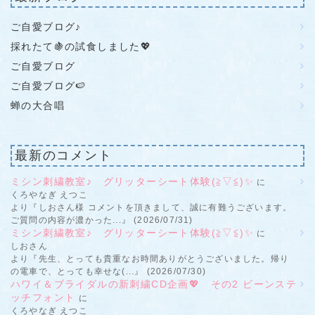
ご自愛ブログ♪
採れたて🍇の試食しました💖
ご自愛ブログ
ご自愛ブログ🍉
蝉の大合唱
最新のコメント
ミシン刺繍教室♪ グリッターシート体験(≧▽≦)✨
に
くろやなぎ えつこ
より『しおさん様 コメントを頂きまして、誠に有難うございます。
ご質問の内容が濃かった...』 (2026/07/31)
ミシン刺繍教室♪ グリッターシート体験(≧▽≦)✨
に
しおさん
より『先生、とっても貴重なお時間ありがとうございました。帰り
の電車で、とっても幸せな(...』 (2026/07/30)
ハワイ＆ブライダルの新刺繍CD企画💖 その2 ビーンステ
ッチフォント
に
くろやなぎ えつこ