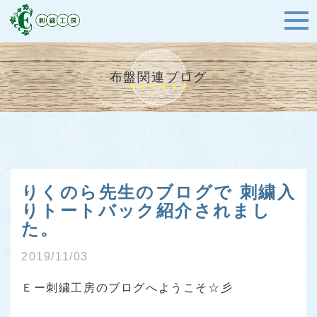
布盤関連ブログ
りくのら先生のブログで 刺繍入
りトートバック紹介されまし
た。
2019/11/03
Ｅー刺繍工房のブログへようこそ☆彡