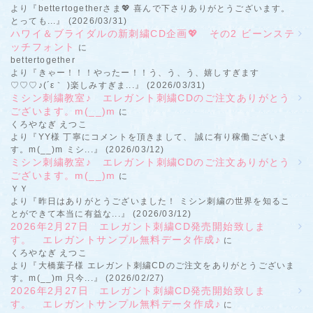
より『bettertogetherさま💖 喜んで下さりありがとうございます。
とっても...』 (2026/03/31)
ハワイ＆ブライダルの新刺繍CD企画💖 その2 ビーンステ
ッチフォント
に
bettertogether
より『きゃー！！！やったー！！う、う、う、嬉しすぎます
♡♡♡♪(´ε｀ )楽しみすぎま...』 (2026/03/31)
ミシン刺繍教室♪ エレガント刺繍CDのご注文ありがとう
ございます。m(__)m
に
くろやなぎ えつこ
より『YY様 丁寧にコメントを頂きまして、 誠に有り稼働ございま
す。m(__)m ミシ...』 (2026/03/12)
ミシン刺繍教室♪ エレガント刺繍CDのご注文ありがとう
ございます。m(__)m
に
ＹＹ
より『昨日はありがとうございました！ ミシン刺繍の世界を知るこ
とができて本当に有益な...』 (2026/03/12)
2026年2月27日 エレガント刺繍CD発売開始致しま
す。 エレガントサンプル無料データ作成♪
に
くろやなぎ えつこ
より『大橋葉子様 エレガント刺繍CDのご注文をありがとうございま
す。m(__)m 只今...』 (2026/02/27)
2026年2月27日 エレガント刺繍CD発売開始致しま
す。 エレガントサンプル無料データ作成♪
に