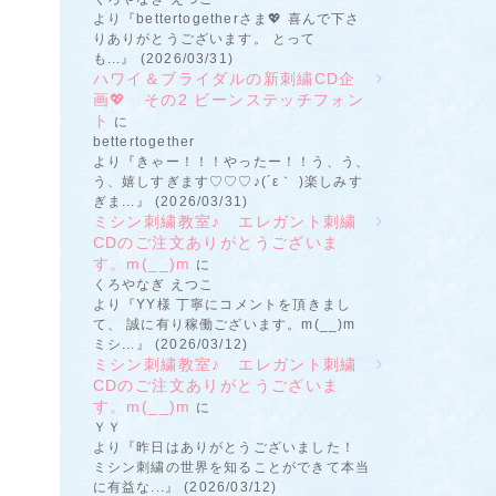
より『bettertogetherさま💖 喜んで下さ
りありがとうございます。 とって
も...』 (2026/03/31)
ハワイ＆ブライダルの新刺繍CD企
画💖 その2 ビーンステッチフォン
ト
に
bettertogether
より『きゃー！！！やったー！！う、う、
う、嬉しすぎます♡♡♡♪(´ε｀ )楽しみす
ぎま...』 (2026/03/31)
ミシン刺繍教室♪ エレガント刺繍
CDのご注文ありがとうございま
す。m(__)m
に
くろやなぎ えつこ
より『YY様 丁寧にコメントを頂きまし
て、 誠に有り稼働ございます。m(__)m
ミシ...』 (2026/03/12)
ミシン刺繍教室♪ エレガント刺繍
CDのご注文ありがとうございま
す。m(__)m
に
ＹＹ
より『昨日はありがとうございました！
ミシン刺繍の世界を知ることができて本当
に有益な...』 (2026/03/12)