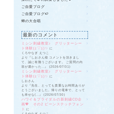
ご自愛ブログ
ご自愛ブログ🍉
蝉の大合唱
最新のコメント
ミシン刺繍教室♪ グリッターシー
ト体験(≧▽≦)✨
に
くろやなぎ えつこ
より『しおさん様 コメントを頂きまし
て、誠に有難うございます。 ご質問の内
容が濃かった...』 (2026/07/31)
ミシン刺繍教室♪ グリッターシー
ト体験(≧▽≦)✨
に
しおさん
より『先生、とっても貴重なお時間ありが
とうございました。帰りの電車で、とって
も幸せな(...』 (2026/07/30)
ハワイ＆ブライダルの新刺繍CD企
画💖 その2 ビーンステッチフォン
ト
に
くろやなぎ えつこ