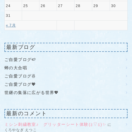
24
25
26
27
28
29
30
31
« 7月
最新ブログ
ご自愛ブログ🍉
蝉の大合唱
ご自愛ブログ🍜
ご自愛ブログ💖
世継の集落に広がる世界💖
最新のコメント
ミシン刺繍教室♪ グリッターシート体験(≧▽≦)✨
に
くろやなぎ えつこ