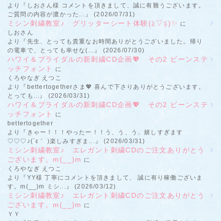
より『しおさん様 コメントを頂きまして、誠に有難うございます。
ご質問の内容が濃かった...』 (2026/07/31)
ミシン刺繍教室♪ グリッターシート体験(≧▽≦)✨
に
しおさん
より『先生、とっても貴重なお時間ありがとうございました。帰り
の電車で、とっても幸せな(...』 (2026/07/30)
ハワイ＆ブライダルの新刺繍CD企画💖 その2 ビーンステ
ッチフォント
に
くろやなぎ えつこ
より『bettertogetherさま💖 喜んで下さりありがとうございます。
とっても...』 (2026/03/31)
ハワイ＆ブライダルの新刺繍CD企画💖 その2 ビーンステ
ッチフォント
に
bettertogether
より『きゃー！！！やったー！！う、う、う、嬉しすぎます
♡♡♡♪(´ε｀ )楽しみすぎま...』 (2026/03/31)
ミシン刺繍教室♪ エレガント刺繍CDのご注文ありがとう
ございます。m(__)m
に
くろやなぎ えつこ
より『YY様 丁寧にコメントを頂きまして、 誠に有り稼働ございま
す。m(__)m ミシ...』 (2026/03/12)
ミシン刺繍教室♪ エレガント刺繍CDのご注文ありがとう
ございます。m(__)m
に
ＹＹ