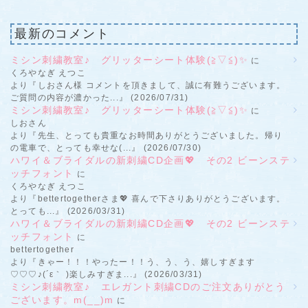
最新のコメント
ミシン刺繍教室♪ グリッターシート体験(≧▽≦)✨
に
くろやなぎ えつこ
より『しおさん様 コメントを頂きまして、誠に有難うございます。
ご質問の内容が濃かった...』 (2026/07/31)
ミシン刺繍教室♪ グリッターシート体験(≧▽≦)✨
に
しおさん
より『先生、とっても貴重なお時間ありがとうございました。帰り
の電車で、とっても幸せな(...』 (2026/07/30)
ハワイ＆ブライダルの新刺繍CD企画💖 その2 ビーンステ
ッチフォント
に
くろやなぎ えつこ
より『bettertogetherさま💖 喜んで下さりありがとうございます。
とっても...』 (2026/03/31)
ハワイ＆ブライダルの新刺繍CD企画💖 その2 ビーンステ
ッチフォント
に
bettertogether
より『きゃー！！！やったー！！う、う、う、嬉しすぎます
♡♡♡♪(´ε｀ )楽しみすぎま...』 (2026/03/31)
ミシン刺繍教室♪ エレガント刺繍CDのご注文ありがとう
ございます。m(__)m
に