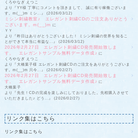
くろやなぎ えつこ
より『YY様 丁寧にコメントを頂きまして、 誠に有り稼働ございま
す。m(__)m ミシ...』 (2026/03/12)
ミシン刺繍教室♪ エレガント刺繍CDのご注文ありがとう
ございます。m(__)m
に
ＹＹ
より『昨日はありがとうございました！ ミシン刺繍の世界を知るこ
とができて本当に有益な...』 (2026/03/12)
2026年2月27日 エレガント刺繍CD発売開始致しま
す。 エレガントサンプル無料データ作成♪
に
くろやなぎ えつこ
より『大橋葉子様 エレガント刺繍CDのご注文をありがとうございま
す。m(__)m 只今...』 (2026/02/27)
2026年2月27日 エレガント刺繍CD発売開始致しま
す。 エレガントサンプル無料データ作成♪
に
大橋葉子
より『先生！CDの完成を楽しみにしておりました。先程購入させて
いただきました♪ どう...』 (2026/02/27)
リンク集はこちら
リンク集はこちら