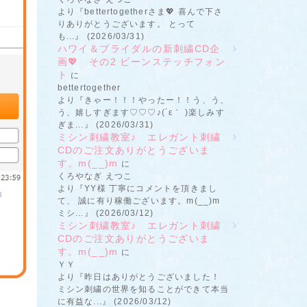
より『bettertogetherさま💖 喜んで下さ
りありがとうございます。 とって
も...』 (2026/03/31)
ハワイ＆ブライダルの新刺繍CD企
画💖 その2 ビーンステッチフォン
ト
に
bettertogether
より『きゃー！！！やったー！！う、う、
う、嬉しすぎます♡♡♡♪(´ε｀ )楽しみす
ぎま...』 (2026/03/31)
ミシン刺繍教室♪ エレガント刺繍
CDのご注文ありがとうございま
す。m(__)m
に
くろやなぎ えつこ
より『YY様 丁寧にコメントを頂きまし
て、 誠に有り稼働ございます。m(__)m
ミシ...』 (2026/03/12)
ミシン刺繍教室♪ エレガント刺繍
CDのご注文ありがとうございま
す。m(__)m
に
ＹＹ
より『昨日はありがとうございました！
ミシン刺繍の世界を知ることができて本当
に有益な...』 (2026/03/12)