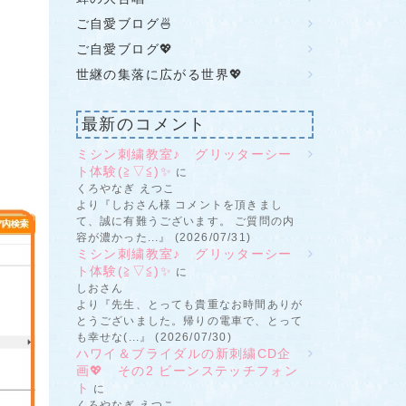
ご自愛ブログ🍜
ご自愛ブログ💖
世継の集落に広がる世界💖
最新のコメント
ミシン刺繍教室♪ グリッターシー
ト体験(≧▽≦)✨
に
くろやなぎ えつこ
より『しおさん様 コメントを頂きまし
て、誠に有難うございます。 ご質問の内
容が濃かった...』 (2026/07/31)
ミシン刺繍教室♪ グリッターシー
ト体験(≧▽≦)✨
に
しおさん
より『先生、とっても貴重なお時間ありが
とうございました。帰りの電車で、とって
も幸せな(...』 (2026/07/30)
ハワイ＆ブライダルの新刺繍CD企
画💖 その2 ビーンステッチフォン
ト
に
くろやなぎ えつこ