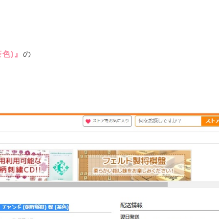
茶色)』
の