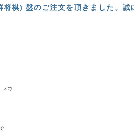
鮮将棋) 盤のご注文を頂きました。誠
。✧♡
で