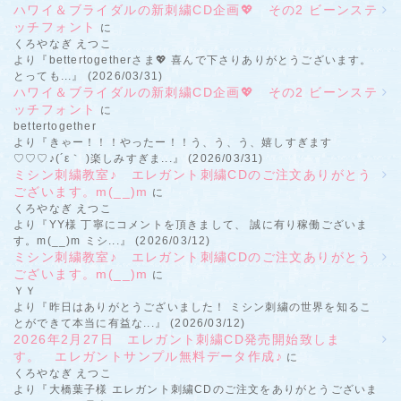
ハワイ＆ブライダルの新刺繍CD企画💖 その2 ビーンステ
ッチフォント
に
くろやなぎ えつこ
より『bettertogetherさま💖 喜んで下さりありがとうございます。
とっても...』 (2026/03/31)
ハワイ＆ブライダルの新刺繍CD企画💖 その2 ビーンステ
ッチフォント
に
bettertogether
より『きゃー！！！やったー！！う、う、う、嬉しすぎます
♡♡♡♪(´ε｀ )楽しみすぎま...』 (2026/03/31)
ミシン刺繍教室♪ エレガント刺繍CDのご注文ありがとう
ございます。m(__)m
に
くろやなぎ えつこ
より『YY様 丁寧にコメントを頂きまして、 誠に有り稼働ございま
す。m(__)m ミシ...』 (2026/03/12)
ミシン刺繍教室♪ エレガント刺繍CDのご注文ありがとう
ございます。m(__)m
に
ＹＹ
より『昨日はありがとうございました！ ミシン刺繍の世界を知るこ
とができて本当に有益な...』 (2026/03/12)
2026年2月27日 エレガント刺繍CD発売開始致しま
す。 エレガントサンプル無料データ作成♪
に
くろやなぎ えつこ
より『大橋葉子様 エレガント刺繍CDのご注文をありがとうございま