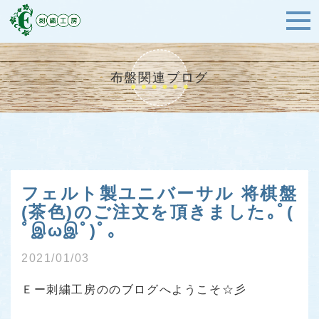
布盤関連ブログ
フェルト製ユニバーサル 将棋盤
(茶色)のご注文を頂きました｡ﾟ(
ﾟஇωஇﾟ)ﾟ｡
2021/01/03
Ｅー刺繍工房ののブログへようこそ☆彡