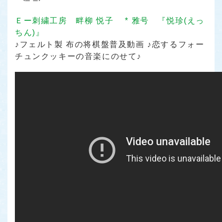
Ｅー刺繍工房 畔柳 悦子 * 雅号 『悦珍(えっ
ちん)』
♪フェルト製 布の将棋盤普及動画 ♪恋するフォー
チュンクッキーの音楽にのせて♪