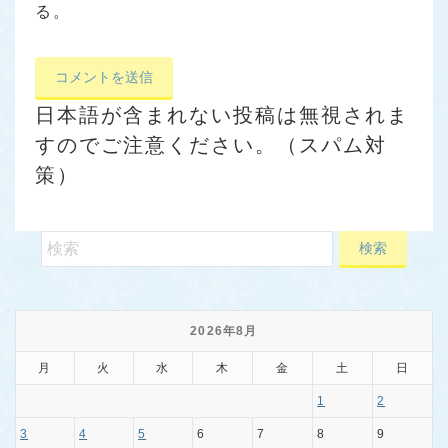
る。
日本語が含まれない投稿は無視されま
すのでご注意ください。（スパム対
策）
2026年8月
月
火
水
木
金
土
日
1
2
3
4
5
6
7
8
9