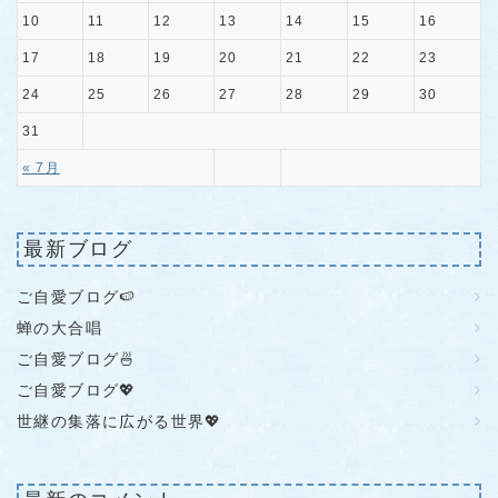
10
11
12
13
14
15
16
17
18
19
20
21
22
23
24
25
26
27
28
29
30
31
« 7月
最新ブログ
ご自愛ブログ🍉
蝉の大合唱
ご自愛ブログ🍜
ご自愛ブログ💖
世継の集落に広がる世界💖