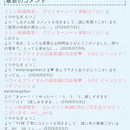
最新のコメント
ミシン刺繍教室♪ グリッターシート体験(≧▽≦)✨
に
くろやなぎ えつこ
より『しおさん様 コメントを頂きまして、誠に有難うございます。
ご質問の内容が濃かった...』 (2026/07/31)
ミシン刺繍教室♪ グリッターシート体験(≧▽≦)✨
に
しおさん
より『先生、とっても貴重なお時間ありがとうございました。帰り
の電車で、とっても幸せな(...』 (2026/07/30)
ハワイ＆ブライダルの新刺繍CD企画💖 その2 ビーンステ
ッチフォント
に
くろやなぎ えつこ
より『bettertogetherさま💖 喜んで下さりありがとうございます。
とっても...』 (2026/03/31)
ハワイ＆ブライダルの新刺繍CD企画💖 その2 ビーンステ
ッチフォント
に
bettertogether
より『きゃー！！！やったー！！う、う、う、嬉しすぎます
♡♡♡♪(´ε｀ )楽しみすぎま...』 (2026/03/31)
ミシン刺繍教室♪ エレガント刺繍CDのご注文ありがとう
ございます。m(__)m
に
くろやなぎ えつこ
より『YY様 丁寧にコメントを頂きまして、 誠に有り稼働ございま
す。m(__)m ミシ...』 (2026/03/12)