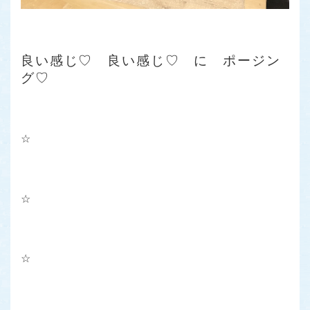
良い感じ♡ 良い感じ♡ に ポージン
グ♡
☆
☆
☆