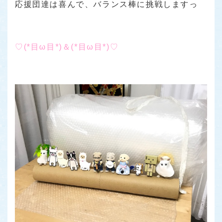
応援団達は喜んで、バランス棒に挑戦しますっ
♡(*目ω目*)＆(*目ω目*)♡