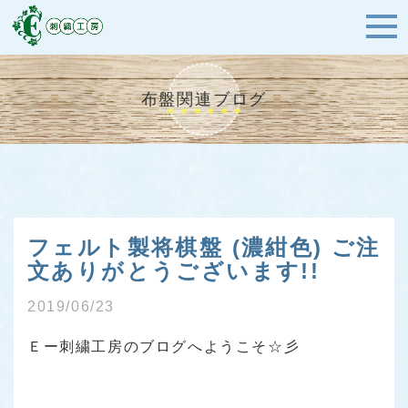
布盤関連ブログ
フェルト製将棋盤 (濃紺色) ご注
文ありがとうございます!!
2019/06/23
Ｅー刺繍工房のブログへようこそ☆彡