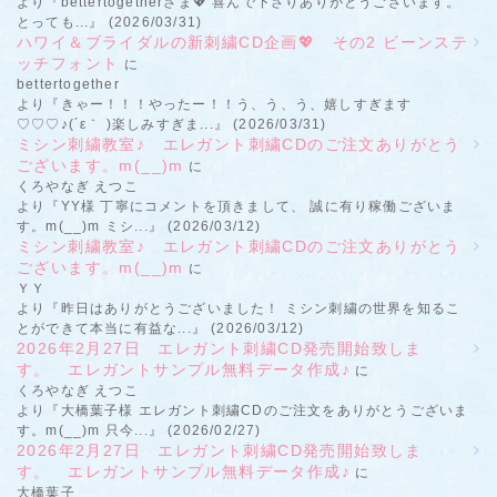
より『bettertogetherさま💖 喜んで下さりありがとうございます。
とっても...』 (2026/03/31)
ハワイ＆ブライダルの新刺繍CD企画💖 その2 ビーンステ
ッチフォント
に
bettertogether
より『きゃー！！！やったー！！う、う、う、嬉しすぎます
♡♡♡♪(´ε｀ )楽しみすぎま...』 (2026/03/31)
ミシン刺繍教室♪ エレガント刺繍CDのご注文ありがとう
ございます。m(__)m
に
くろやなぎ えつこ
より『YY様 丁寧にコメントを頂きまして、 誠に有り稼働ございま
す。m(__)m ミシ...』 (2026/03/12)
ミシン刺繍教室♪ エレガント刺繍CDのご注文ありがとう
ございます。m(__)m
に
ＹＹ
より『昨日はありがとうございました！ ミシン刺繍の世界を知るこ
とができて本当に有益な...』 (2026/03/12)
2026年2月27日 エレガント刺繍CD発売開始致しま
す。 エレガントサンプル無料データ作成♪
に
くろやなぎ えつこ
より『大橋葉子様 エレガント刺繍CDのご注文をありがとうございま
す。m(__)m 只今...』 (2026/02/27)
2026年2月27日 エレガント刺繍CD発売開始致しま
す。 エレガントサンプル無料データ作成♪
に
大橋葉子