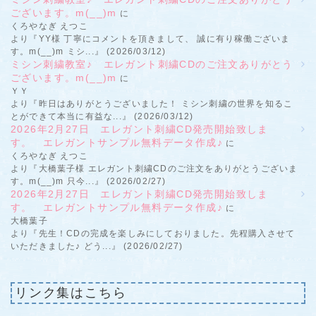
ございます。m(__)m
に
くろやなぎ えつこ
より『YY様 丁寧にコメントを頂きまして、 誠に有り稼働ございま
す。m(__)m ミシ...』 (2026/03/12)
ミシン刺繍教室♪ エレガント刺繍CDのご注文ありがとう
ございます。m(__)m
に
ＹＹ
より『昨日はありがとうございました！ ミシン刺繍の世界を知るこ
とができて本当に有益な...』 (2026/03/12)
2026年2月27日 エレガント刺繍CD発売開始致しま
す。 エレガントサンプル無料データ作成♪
に
くろやなぎ えつこ
より『大橋葉子様 エレガント刺繍CDのご注文をありがとうございま
す。m(__)m 只今...』 (2026/02/27)
2026年2月27日 エレガント刺繍CD発売開始致しま
す。 エレガントサンプル無料データ作成♪
に
大橋葉子
より『先生！CDの完成を楽しみにしておりました。先程購入させて
いただきました♪ どう...』 (2026/02/27)
リンク集はこちら