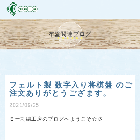
布盤関連ブログ
フェルト製 数字入り将棋盤 のご
注文ありがとうござます。
2021/09/25
Ｅー刺繍工房のブログへようこそ☆彡