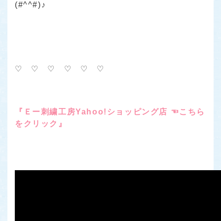
(#^^#)♪
♡ ♡ ♡ ♡ ♡ ♡
『Ｅー刺繍工房Yahoo!ショッピング店 ☜こちら
をクリック』