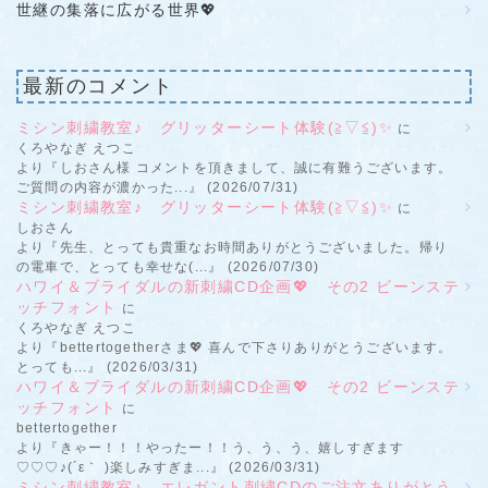
世継の集落に広がる世界💖
最新のコメント
ミシン刺繍教室♪ グリッターシート体験(≧▽≦)✨
に
くろやなぎ えつこ
より『しおさん様 コメントを頂きまして、誠に有難うございます。
ご質問の内容が濃かった...』 (2026/07/31)
ミシン刺繍教室♪ グリッターシート体験(≧▽≦)✨
に
しおさん
より『先生、とっても貴重なお時間ありがとうございました。帰り
の電車で、とっても幸せな(...』 (2026/07/30)
ハワイ＆ブライダルの新刺繍CD企画💖 その2 ビーンステ
ッチフォント
に
くろやなぎ えつこ
より『bettertogetherさま💖 喜んで下さりありがとうございます。
とっても...』 (2026/03/31)
ハワイ＆ブライダルの新刺繍CD企画💖 その2 ビーンステ
ッチフォント
に
bettertogether
より『きゃー！！！やったー！！う、う、う、嬉しすぎます
♡♡♡♪(´ε｀ )楽しみすぎま...』 (2026/03/31)
ミシン刺繍教室♪ エレガント刺繍CDのご注文ありがとう