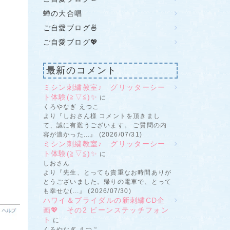
蝉の大合唱
ご自愛ブログ🍜
ご自愛ブログ💖
最新のコメント
ミシン刺繍教室♪ グリッターシー
ト体験(≧▽≦)✨
に
くろやなぎ えつこ
より『しおさん様 コメントを頂きまし
て、誠に有難うございます。 ご質問の内
容が濃かった...』 (2026/07/31)
ミシン刺繍教室♪ グリッターシー
ト体験(≧▽≦)✨
に
しおさん
より『先生、とっても貴重なお時間ありが
とうございました。帰りの電車で、とって
も幸せな(...』 (2026/07/30)
ハワイ＆ブライダルの新刺繍CD企
画💖 その2 ビーンステッチフォン
ト
に
くろやなぎ えつこ