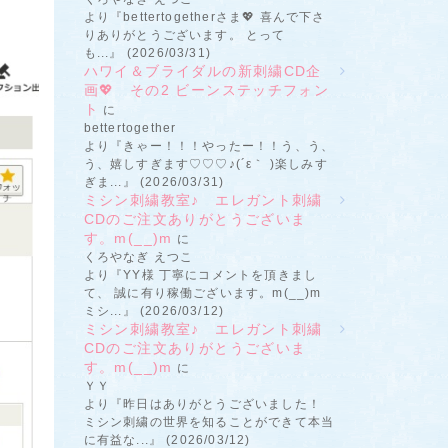
より『bettertogetherさま💖 喜んで下さ
りありがとうございます。 とって
も...』 (2026/03/31)
ハワイ＆ブライダルの新刺繍CD企
画💖 その2 ビーンステッチフォン
ト
に
bettertogether
より『きゃー！！！やったー！！う、う、
う、嬉しすぎます♡♡♡♪(´ε｀ )楽しみす
ぎま...』 (2026/03/31)
ミシン刺繍教室♪ エレガント刺繍
CDのご注文ありがとうございま
す。m(__)m
に
くろやなぎ えつこ
より『YY様 丁寧にコメントを頂きまし
て、 誠に有り稼働ございます。m(__)m
ミシ...』 (2026/03/12)
ミシン刺繍教室♪ エレガント刺繍
CDのご注文ありがとうございま
す。m(__)m
に
ＹＹ
より『昨日はありがとうございました！
ミシン刺繍の世界を知ることができて本当
に有益な...』 (2026/03/12)