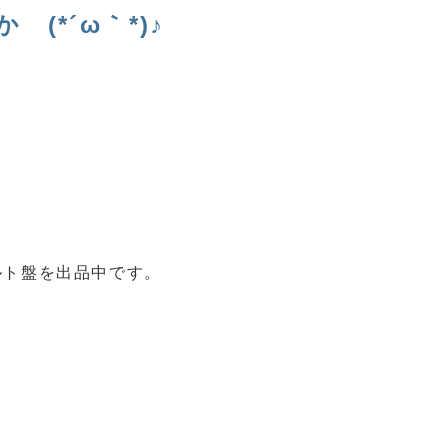
(*´ω｀*)♪
ルト盤を出品中です。