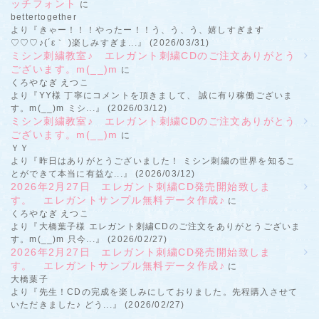
ッチフォント
に
bettertogether
より『きゃー！！！やったー！！う、う、う、嬉しすぎます
♡♡♡♪(´ε｀ )楽しみすぎま...』 (2026/03/31)
ミシン刺繍教室♪ エレガント刺繍CDのご注文ありがとう
ございます。m(__)m
に
くろやなぎ えつこ
より『YY様 丁寧にコメントを頂きまして、 誠に有り稼働ございま
す。m(__)m ミシ...』 (2026/03/12)
ミシン刺繍教室♪ エレガント刺繍CDのご注文ありがとう
ございます。m(__)m
に
ＹＹ
より『昨日はありがとうございました！ ミシン刺繍の世界を知るこ
とができて本当に有益な...』 (2026/03/12)
2026年2月27日 エレガント刺繍CD発売開始致しま
す。 エレガントサンプル無料データ作成♪
に
くろやなぎ えつこ
より『大橋葉子様 エレガント刺繍CDのご注文をありがとうございま
す。m(__)m 只今...』 (2026/02/27)
2026年2月27日 エレガント刺繍CD発売開始致しま
す。 エレガントサンプル無料データ作成♪
に
大橋葉子
より『先生！CDの完成を楽しみにしておりました。先程購入させて
いただきました♪ どう...』 (2026/02/27)