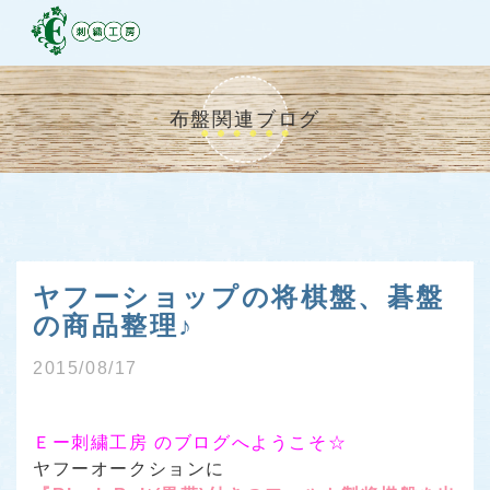
布盤関連ブログ
ヤフーショップの将棋盤、碁盤
の商品整理♪
2015/08/17
Ｅー刺繍工房 のブログへようこそ☆
ヤフーオークションに