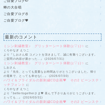
ご自愛ブログ🍉
蝉の大合唱
ご自愛ブログ🍜
ご自愛ブログ💖
最新のコメント
ミシン刺繍教室♪ グリッターシート体験(≧▽≦)✨
に
くろやなぎ えつこ
より『しおさん様 コメントを頂きまして、誠に有難うございます。
ご質問の内容が濃かった...』 (2026/07/31)
ミシン刺繍教室♪ グリッターシート体験(≧▽≦)✨
に
しおさん
より『先生、とっても貴重なお時間ありがとうございました。帰り
の電車で、とっても幸せな(...』 (2026/07/30)
ハワイ＆ブライダルの新刺繍CD企画💖 その2 ビーンステ
ッチフォント
に
くろやなぎ えつこ
より『bettertogetherさま💖 喜んで下さりありがとうございます。
とっても...』 (2026/03/31)
ハワイ＆ブライダルの新刺繍CD企画💖 その2 ビーンステ