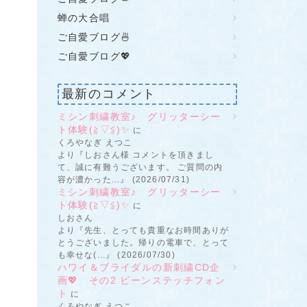
蝉の大合唱
ご自愛ブログ🍜
ご自愛ブログ💖
最新のコメント
ミシン刺繍教室♪ グリッターシー
ト体験(≧▽≦)✨
に
くろやなぎ えつこ
より『しおさん様 コメントを頂きまし
て、誠に有難うございます。 ご質問の内
容が濃かった...』 (2026/07/31)
ミシン刺繍教室♪ グリッターシー
ト体験(≧▽≦)✨
に
しおさん
より『先生、とっても貴重なお時間ありが
とうございました。帰りの電車で、とって
も幸せな(...』 (2026/07/30)
ハワイ＆ブライダルの新刺繍CD企
画💖 その2 ビーンステッチフォン
ト
に
くろやなぎ えつこ