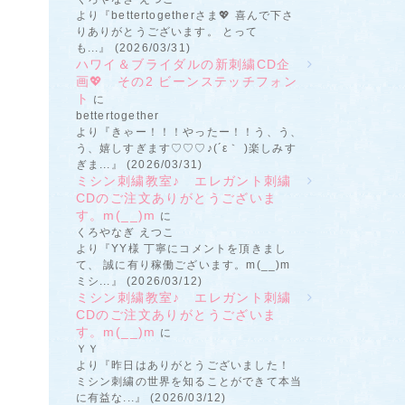
より『bettertogetherさま💖 喜んで下さ
りありがとうございます。 とって
も...』 (2026/03/31)
ハワイ＆ブライダルの新刺繍CD企
画💖 その2 ビーンステッチフォン
ト
に
bettertogether
より『きゃー！！！やったー！！う、う、
う、嬉しすぎます♡♡♡♪(´ε｀ )楽しみす
ぎま...』 (2026/03/31)
ミシン刺繍教室♪ エレガント刺繍
CDのご注文ありがとうございま
す。m(__)m
に
くろやなぎ えつこ
より『YY様 丁寧にコメントを頂きまし
て、 誠に有り稼働ございます。m(__)m
ミシ...』 (2026/03/12)
ミシン刺繍教室♪ エレガント刺繍
CDのご注文ありがとうございま
す。m(__)m
に
ＹＹ
より『昨日はありがとうございました！
ミシン刺繍の世界を知ることができて本当
に有益な...』 (2026/03/12)